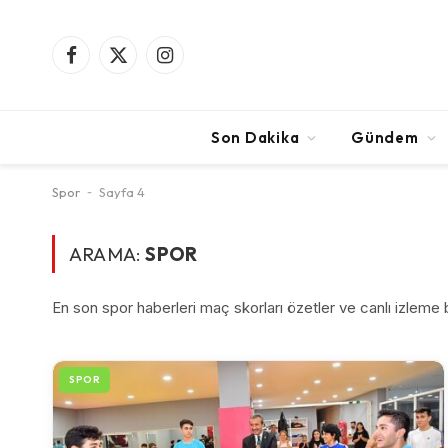
Facebook
X
Instagram
(Twitter)
Son Dakika
Gündem
Spor
-
Sayfa 4
ARAMA:
SPOR
En son spor haberleri maç skorları özetler ve canlı izleme
SPOR