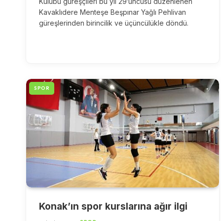
Kulübü güreşçileri bu yıl 29’uncusu düzenlenen
Kavaklıdere Menteşe Beşpınar Yağlı Pehlivan
güreşlerinden birincilik ve üçüncülükle döndü.
SPOR
Konak’ın spor kurslarına ağır ilgi