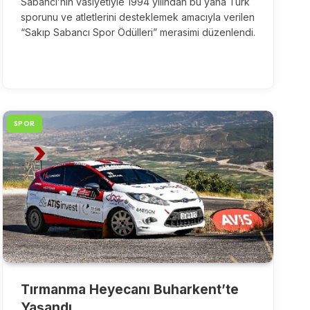
Sabancı’nın vasiyetiyle 1994 yılından bu yana Türk
sporunu ve atletlerini desteklemek amacıyla verilen
“Sakıp Sabancı Spor Ödülleri” merasimi düzenlendi.
SPOR
Tırmanma Heyecanı Buharkent’te
Yaşandı