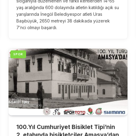
sloganıyla düzenlenen ve farklı kentlerden 14-65
yaş aralığında 600 dolayında atletin katıldığı açık su
yarışlarında İnegöl Belediyespor atleti Uras
Başıbüyük, 2650 metreyi 38 dakikada yüzerek
7’nci olmayı başardı.
SPOR
100.Yıl Cumhuriyet Bisiklet Tipi’nin
2. etabında bisikletçiler Amasya’dan