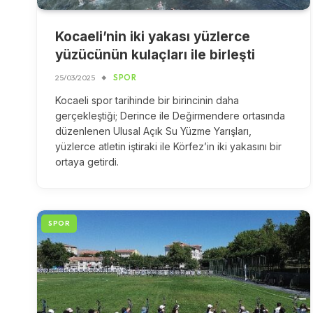
Kocaeli’nin iki yakası yüzlerce
yüzücünün kulaçları ile birleşti
25/03/2025
SPOR
Kocaeli spor tarihinde bir birincinin daha
gerçekleştiği; Derince ile Değirmendere ortasında
düzenlenen Ulusal Açık Su Yüzme Yarışları,
yüzlerce atletin iştiraki ile Körfez’in iki yakasını bir
ortaya getirdi.
SPOR