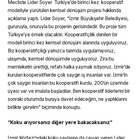
Mecliste Lider Soyer Türkiye’de birinci kez kooperatif
modeliyle yürütülen kentsel dönüşüm projesi hakkında
açıklama yaptı. Lider Soyer, “İzmir Büyükşehir Belediyesi,
gururuyla, onuruyla bu projenin gerisindedir. Bu proje tüm
Türkiye’ye örnek olacaktır. Kooperatifçilik denilen bir
modeli birinci kez kentsel dönüşüm alanında uyguluyoruz.
Biz kooperatifçiliği yalnızca tarımda uygulamıyoruz,
ulaşımda, kentsel dönüşümde uyguluyoruz. Zira bu
memleketin ürettiği, refahı halka yaymak istiyoruz. İzmir’de
kurulan kooperatiflerde çok saygın iş insanları var. İzmir’in
çok saygın insanları bu kooperatifi kurdu. 200’ün üzerinde
üyesi var ve imalata başladılar. Ben kooperatif liderlerini bir
sonraki oturumda buraya davet edeceğim, ne yaptıklarını
birlikte görelim” biçiminde konuştu.
“Koku arıyorsanız diğer yere bakacaksanız”
İzmir Körfezi’ndeki koku savlarına da cevap veren Lider