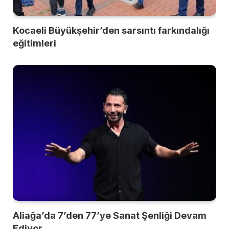
Kocaeli Büyükşehir’den sarsıntı farkındalığı
eğitimleri
Aliağa’da 7’den 77’ye Sanat Şenliği Devam
Ediyor