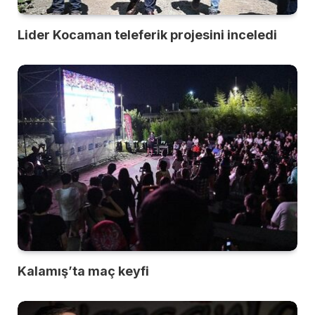
Lider Kocaman teleferik projesini inceledi
Kalamış’ta maç keyfi