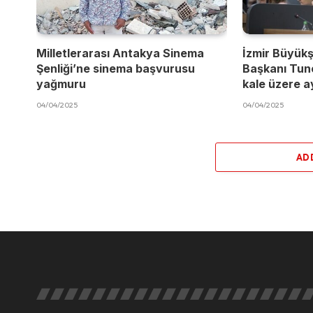
Milletlerarası Antakya Sinema
İzmir Büyükş
Şenliği’ne sinema başvurusu
Başkanı Tun
yağmuru
kale üzere a
04/04/2025
04/04/2025
AD