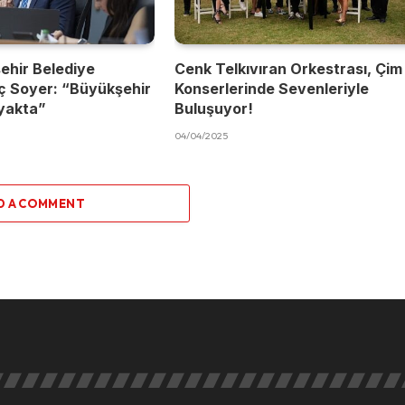
ehir Belediye
Cenk Telkıvıran Orkestrası, Çim
ç Soyer: “Büyükşehir
Konserlerinde Sevenleriyle
yakta”
Buluşuyor!
04/04/2025
D A COMMENT