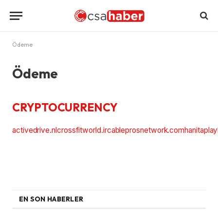
Ödeme
Ödeme
CRYPTOCURRENCY
activedrive.nl
crossfitworld.ir
cableprosnetwork.com
hanitapla
EN SON HABERLER