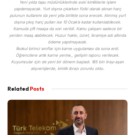
Yeni yılda tapu müdürlüklerinde eski kimliklerle işlem
yapılamayacak. Yurt dışına çıkarken fiziki olarak alınan harç
pulunun kullanımı da yeni yılla birlikte sona erecek. Alınmış yurt
dışına çıkış harç pulları ise 10 Ocak’a kadar kullanılabilecek.
Kamuda çift maaşa da son verildi. Kamu çalışanı sadece bir
yerden maaş alabilecek. Huzur hakkı, ücret, ikramiye adı altında
ödeme yapılmayacak.
İlkokul birinci sınıflar için karne uygulaması da sona erdi.
Öğrencilere artık karne yerine,, gelişim raporu verilecek.
Kuyumcular için de yeni bir dönem başladı. 185 bin lirayı aşan
alışverişlerde, kimlik ibrazı zorunlu oldu.
Related
Posts