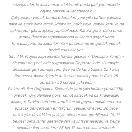
sözleşmelerde kısa mesaj, elektronik posta gibi yöntemlerle
cayma hakkını kullanabilecek.
Çalışanların yemek bedeli ödemeleri yeni yılla birlikte yalnızca
nakit ile sınırlı olmayacak.Ödemeler, nakit veya yemek kartı ya da
çek-kupon gibi araçlarla yapılabilecek. Karara göre, daha önce
yemek ücreti hesaplamalarında kullanılan asgari ücret
formülasyonu da kaldırıldı. Yeni düzenleme ile günlük yemek
bedeli esas alınıyor.
Sıfır Atık Projesi kapsamında hayata geçirilen “Depozito Yönetim
Sistemi” de yeni yılda uygulanacak.Depozito iade sistemiyle,
ambalajlar geri dönüşecek. Şişe ya da kutu başına 25 kuruş
ödenecek.Alışverişlerde kullanılan plastik poşetin fiyatı 25
kuruştan 50 kuruşa yükseldi.
Elektronik İlan Doğrulama Sistemi de yeni yılla birlikte yürürlülüğe
girecek. Uygulamaya göre, konut satacak ya da kiralayacak
kişiler, e-Devlet üzerinde kendisine ait gayrimenkulü seçerek
açılacak pencereden emlakçısını yetkilendirecek. Böylece
emlakçılar da aldıkları yetkiyle sitelere ilan girebilecek. Yetki
belgesi olmayanlar sitelerde ilan yayınlayamayacak ve belge
olmadan ilan verenlere 25 bin TL para cezası verilecek.