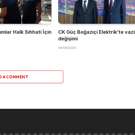
mlar Halk Sıhhati İçin
CK Güç Boğaziçi Elektrik’te vaz
değişimi
04/04/2025
D A COMMENT