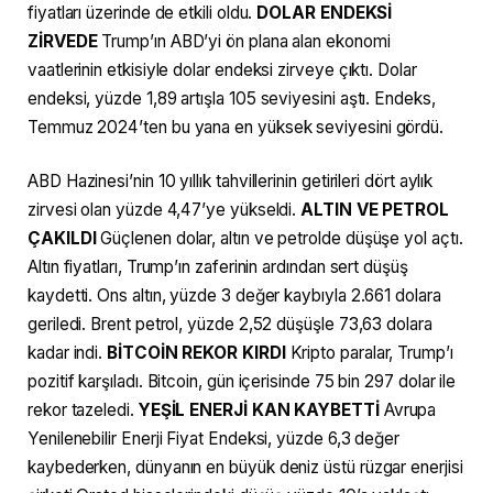
fiyatları üzerinde de etkili oldu.
DOLAR ENDEKSİ
ZİRVEDE
Trump’ın ABD’yi ön plana alan ekonomi
vaatlerinin etkisiyle dolar endeksi zirveye çıktı. Dolar
endeksi, yüzde 1,89 artışla 105 seviyesini aştı. Endeks,
Temmuz 2024’ten bu yana en yüksek seviyesini gördü.
ABD Hazinesi’nin 10 yıllık tahvillerinin getirileri dört aylık
zirvesi olan yüzde 4,47’ye yükseldi.
ALTIN VE PETROL
ÇAKILDI
Güçlenen dolar, altın ve petrolde düşüşe yol açtı.
Altın fiyatları, Trump’ın zaferinin ardından sert düşüş
kaydetti. Ons altın, yüzde 3 değer kaybıyla 2.661 dolara
geriledi. Brent petrol, yüzde 2,52 düşüşle 73,63 dolara
kadar indi.
BİTCOİN REKOR KIRDI
Kripto paralar, Trump’ı
pozitif karşıladı. Bitcoin, gün içerisinde 75 bin 297 dolar ile
rekor tazeledi.
YEŞİL ENERJİ KAN KAYBETTİ
Avrupa
Yenilenebilir Enerji Fiyat Endeksi, yüzde 6,3 değer
kaybederken, dünyanın en büyük deniz üstü rüzgar enerjisi