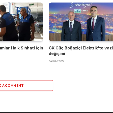
mlar Halk Sıhhati İçin
CK Güç Boğaziçi Elektrik’te vaz
değişimi
04/04/2025
D A COMMENT