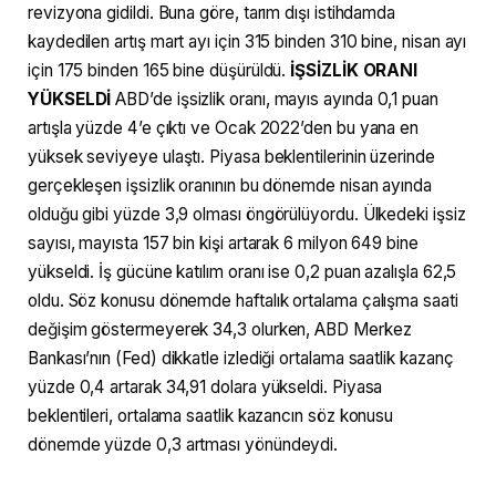
revizyona gidildi. Buna göre, tarım dışı istihdamda
kaydedilen artış mart ayı için 315 binden 310 bine, nisan ayı
için 175 binden 165 bine düşürüldü.
İŞSİZLİK ORANI
YÜKSELDİ
ABD’de işsizlik oranı, mayıs ayında 0,1 puan
artışla yüzde 4’e çıktı ve Ocak 2022’den bu yana en
yüksek seviyeye ulaştı. Piyasa beklentilerinin üzerinde
gerçekleşen işsizlik oranının bu dönemde nisan ayında
olduğu gibi yüzde 3,9 olması öngörülüyordu. Ülkedeki işsiz
sayısı, mayısta 157 bin kişi artarak 6 milyon 649 bine
yükseldi. İş gücüne katılım oranı ise 0,2 puan azalışla 62,5
oldu. Söz konusu dönemde haftalık ortalama çalışma saati
değişim göstermeyerek 34,3 olurken, ABD Merkez
Bankası’nın (Fed) dikkatle izlediği ortalama saatlik kazanç
yüzde 0,4 artarak 34,91 dolara yükseldi. Piyasa
beklentileri, ortalama saatlik kazancın söz konusu
dönemde yüzde 0,3 artması yönündeydi.