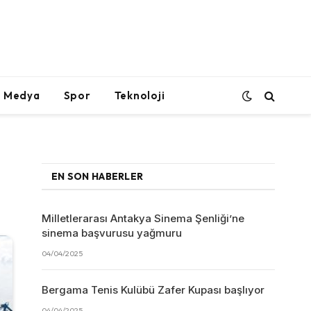
l Medya
Spor
Teknoloji
EN SON HABERLER
Milletlerarası Antakya Sinema Şenliği’ne
sinema başvurusu yağmuru
04/04/2025
Bergama Tenis Kulübü Zafer Kupası başlıyor
04/04/2025