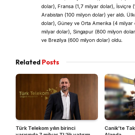
dolar), Fransa (1,7 milyar dolar), İsviçre 
Arabistan (100 milyon dolar) yer aldı. Ülke
dolar), Güney ve Orta Amerika (4 milyar d
milyar dolar), Singapur (800 milyon dolar)
ve Brezilya (600 milyon dolar) oldu.
Related
Posts
Türk Telekom yılın birinci
Canik’te Takı
yarısında 7 milyar TL’lik yatırım
Alanda