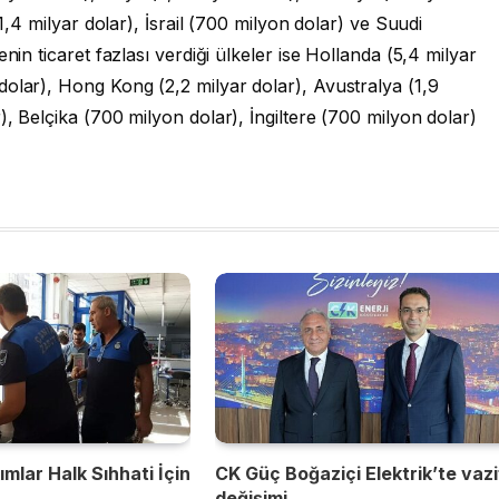
(1,4 milyar dolar), İsrail (700 milyon dolar) ve Suudi
nin ticaret fazlası verdiği ülkeler ise Hollanda (5,4 milyar
olar), Hong Kong (2,2 milyar dolar), Avustralya (1,9
, Belçika (700 milyon dolar), İngiltere (700 milyon dolar)
mlar Halk Sıhhati İçin
CK Güç Boğaziçi Elektrik’te vaz
değişimi