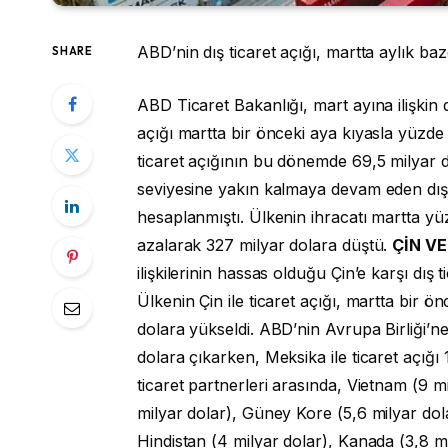
ABD’nin dış ticaret açığı, martta aylık ba
SHARE
ABD Ticaret Bakanlığı, mart ayına ilişkin dı
açığı martta bir önceki aya kıyasla yüzde 0
ticaret açığının bu dönemde 69,5 milyar
seviyesine yakın kalmaya devam eden dış t
hesaplanmıştı. Ülkenin ihracatı martta yüz
azalarak 327 milyar dolara düştü.
ÇİN VE
ilişkilerinin hassas olduğu Çin’e karşı dış
Ülkenin Çin ile ticaret açığı, martta bir ö
dolara yükseldi. ABD’nin Avrupa Birliği’ne 
dolara çıkarken, Meksika ile ticaret açığı 
ticaret partnerleri arasında, Vietnam (9 m
milyar dolar), Güney Kore (5,6 milyar dol
Hindistan (4 milyar dolar), Kanada (3,8 mi