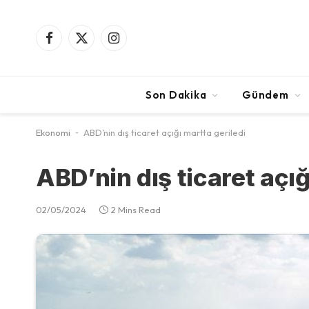
Facebook
X
Instagram
(Twitter)
Son Dakika
Gündem
Ekonomi
-
ABD’nin dış ticaret açığı martta geriledi
ABD’nin dış ticaret açığ
02/05/2024
2 Mins Read