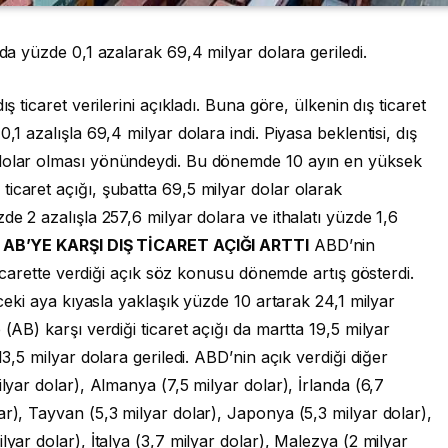
zda yüzde 0,1 azalarak 69,4 milyar dolara geriledi.
ş ticaret verilerini açıkladı. Buna göre, ülkenin dış ticaret
,1 azalışla 69,4 milyar dolara indi. Piyasa beklentisi, dış
 dolar olması yönündeydi. Bu dönemde 10 ayın en yüksek
icaret açığı, şubatta 69,5 milyar dolar olarak
de 2 azalışla 257,6 milyar dolara ve ithalatı yüzde 1,6
 AB’YE KARŞI DIŞ TİCARET AÇIĞI ARTTI
ABD’nin
 ticarette verdiği açık söz konusu dönemde artış gösterdi.
nceki aya kıyasla yaklaşık yüzde 10 artarak 24,1 milyar
(AB) karşı verdiği ticaret açığı da martta 19,5 milyar
13,5 milyar dolara geriledi. ABD’nin açık verdiği diğer
ilyar dolar), Almanya (7,5 milyar dolar), İrlanda (6,7
ar), Tayvan (5,3 milyar dolar), Japonya (5,3 milyar dolar),
lyar dolar), İtalya (3,7 milyar dolar), Malezya (2 milyar