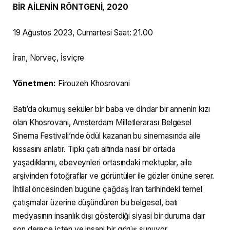
BİR AİLENİN RÖNTGENİ,
2020
19 Ağustos 2023, Cumartesi Saat: 21.00
İran, Norveç, İsviçre
Yönetmen:
Firouzeh Khosrovani
Batı’da okumuş seküler bir baba ve dindar bir annenin kızı
olan Khosrovani, Amsterdam Milletlerarası Belgesel
Sinema Festivali’nde ödül kazanan bu sinemasında aile
kıssasını anlatır. Tıpkı çatı altında nasıl bir ortada
yaşadıklarını, ebeveynleri ortasındaki mektuplar, aile
arşivinden fotoğraflar ve görüntüler ile gözler önüne serer.
İhtilal öncesinden bugüne çağdaş İran tarihindeki temel
çatışmalar üzerine düşündüren bu belgesel, batı
medyasının insanlık dışı gösterdiği siyasi bir duruma dair
son derece içten ve insani bir görüş sunuyor.