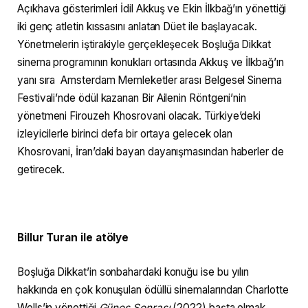
Açıkhava gösterimleri İdil Akkuş ve Ekin İlkbağ’ın yönettiği
iki genç atletin kıssasını anlatan Düet ile başlayacak.
Yönetmelerin iştirakiyle gerçekleşecek Boşluğa Dikkat
sinema programının konukları ortasında Akkuş ve İlkbağ’ın
yanı sıra Amsterdam Memleketler arası Belgesel Sinema
Festivali’nde ödül kazanan Bir Ailenin Röntgeni’nin
yönetmeni Firouzeh Khosrovani olacak. Türkiye’deki
izleyicilerle birinci defa bir ortaya gelecek olan
Khosrovani, İran’daki bayan dayanışmasından haberler de
getirecek.
Billur Turan ile atölye
Boşluğa Dikkat’in sonbahardaki konuğu ise bu yılın
hakkında en çok konuşulan ödüllü sinemalarından Charlotte
Wells’in yönettiği
Güneş Sonrası
(2022) başta olmak