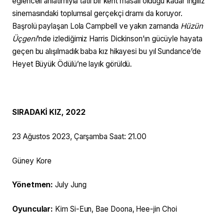
eğlenceli anlatımıyla tatlı bir kent masalı olduğu kadar İngiliz
sinemasındaki toplumsal gerçekçi dramı da koruyor.
Başrolü paylaşan Lola Campbell ve yakın zamanda
Hüzün
Üçgeni
’nde izlediğimiz Harris Dickinson’ın gücüyle hayata
geçen bu alışılmadık baba kız hikayesi bu yıl Sundance’de
Heyet Büyük Ödülü’ne layık görüldü.
SIRADAKİ KIZ, 2022
23 Ağustos 2023, Çarşamba Saat: 21.00
Güney Kore
Yönetmen:
July Jung
Oyuncular:
Kim Si-Eun, Bae Doona, Hee-jin Choi