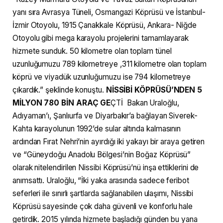
yanı sıra Avrasya Tüneli, Osmangazi Köprüsü ve İstanbul-
İzmir Otoyolu, 1915 Çanakkale Köprüsü, Ankara- Niğde
Otoyolu gibi mega karayolu projelerini tamamlayarak
hizmete sunduk. 50 kilometre olan toplam tünel
uzunluğumuzu 789 kilometreye ,311 kilometre olan toplam
köprü ve viyadük uzunluğumuzu ise 794 kilometreye
çıkardık.” şeklinde konuştu.
NİSSİBİ KÖPRÜSÜ’NDEN 5
MİLYON 780 BİN ARAÇ GE
ÇTİ Bakan Uraloğlu,
Adıyaman’ı, Şanlıurfa ve Diyarbakır’a bağlayan Siverek-
Kahta karayolunun 1992’de sular altında kalmasının
ardından Fırat Nehri’nin ayırdığı iki yakayı bir araya getiren
ve “Güneydoğu Anadolu Bölgesi’nin Boğaz Köprüsü”
olarak nitelendirilen Nissibi Köprüsü’nü inşa ettiklerini de
anımsattı. Uraloğlu, “İki yaka arasında sadece feribot
seferleri ile sınırlı şartlarda sağlanabilen ulaşımı, Nissibi
Köprüsü sayesinde çok daha güvenli ve konforlu hale
getirdik. 2015 yılında hizmete başladığı günden bu yana