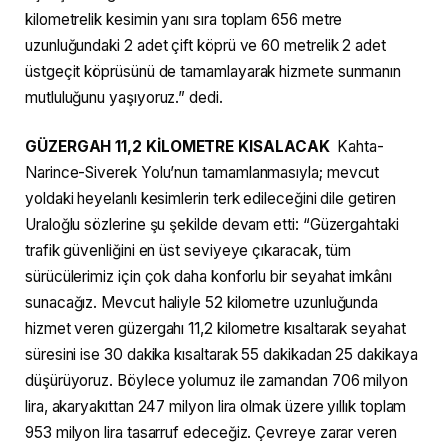
kilometrelik kesimin yanı sıra toplam 656 metre
uzunluğundaki 2 adet çift köprü ve 60 metrelik 2 adet
üstgeçit köprüsünü de tamamlayarak hizmete sunmanın
mutluluğunu yaşıyoruz.” dedi.
GÜZERGAH 11,2 KİLOMETRE KISALACAK
Kahta-
Narince-Siverek Yolu’nun tamamlanmasıyla; mevcut
yoldaki heyelanlı kesimlerin terk edileceğini dile getiren
Uraloğlu sözlerine şu şekilde devam etti: “Güzergahtaki
trafik güvenliğini en üst seviyeye çıkaracak, tüm
sürücülerimiz için çok daha konforlu bir seyahat imkânı
sunacağız. Mevcut haliyle 52 kilometre uzunluğunda
hizmet veren güzergahı 11,2 kilometre kısaltarak seyahat
süresini ise 30 dakika kısaltarak 55 dakikadan 25 dakikaya
düşürüyoruz. Böylece yolumuz ile zamandan 706 milyon
lira, akaryakıttan 247 milyon lira olmak üzere yıllık toplam
953 milyon lira tasarruf edeceğiz. Çevreye zarar veren