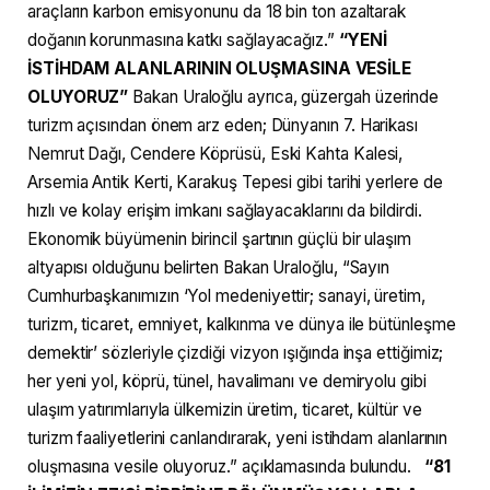
araçların karbon emisyonunu da 18 bin ton azaltarak
doğanın korunmasına katkı sağlayacağız.”
“YENİ
İSTİHDAM ALANLARININ OLUŞMASINA VESİLE
OLUYORUZ”
Bakan Uraloğlu ayrıca, güzergah üzerinde
turizm açısından önem arz eden; Dünyanın 7. Harikası
Nemrut Dağı, Cendere Köprüsü, Eski Kahta Kalesi,
Arsemia Antik Kerti, Karakuş Tepesi gibi tarihi yerlere de
hızlı ve kolay erişim imkanı sağlayacaklarını da bildirdi.
Ekonomik büyümenin birincil şartının güçlü bir ulaşım
altyapısı olduğunu belirten Bakan Uraloğlu, “Sayın
Cumhurbaşkanımızın ‘Yol medeniyettir; sanayi, üretim,
turizm, ticaret, emniyet, kalkınma ve dünya ile bütünleşme
demektir’ sözleriyle çizdiği vizyon ışığında inşa ettiğimiz;
her yeni yol, köprü, tünel, havalimanı ve demiryolu gibi
ulaşım yatırımlarıyla ülkemizin üretim, ticaret, kültür ve
turizm faaliyetlerini canlandırarak, yeni istihdam alanlarının
oluşmasına vesile oluyoruz.” açıklamasında bulundu.
“81