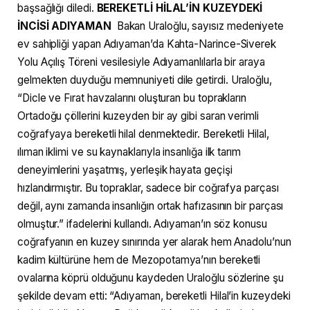
başsağlığı diledi.
BEREKETLİ HİLAL’İN KUZEYDEKİ
İNCİSİ ADIYAMAN
Bakan Uraloğlu, sayısız medeniyete
ev sahipliği yapan Adıyaman’da Kahta-Narince-Siverek
Yolu Açılış Töreni vesilesiyle Adıyamanlılarla bir araya
gelmekten duyduğu memnuniyeti dile getirdi. Uraloğlu,
“Dicle ve Fırat havzalarını oluşturan bu toprakların
Ortadoğu çöllerini kuzeyden bir ay gibi saran verimli
coğrafyaya bereketli hilal denmektedir. Bereketli Hilal,
ılıman iklimi ve su kaynaklarıyla insanlığa ilk tarım
deneyimlerini yaşatmış, yerleşik hayata geçişi
hızlandırmıştır. Bu topraklar, sadece bir coğrafya parçası
değil, aynı zamanda insanlığın ortak hafızasının bir parçası
olmuştur.” ifadelerini kullandı. Adıyaman’ın söz konusu
coğrafyanın en kuzey sınırında yer alarak hem Anadolu’nun
kadim kültürüne hem de Mezopotamya’nın bereketli
ovalarına köprü olduğunu kaydeden Uraloğlu sözlerine şu
şekilde devam etti: “Adıyaman, bereketli Hilal’in kuzeydeki