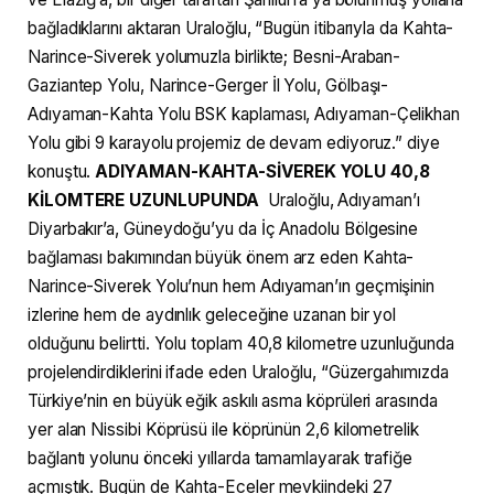
bağladıklarını aktaran Uraloğlu, “Bugün itibarıyla da Kahta-
Narince-Siverek yolumuzla birlikte; Besni-Araban-
Gaziantep Yolu, Narince-Gerger İl Yolu, Gölbaşı-
Adıyaman-Kahta Yolu BSK kaplaması, Adıyaman-Çelikhan
Yolu gibi 9 karayolu projemiz de devam ediyoruz.” diye
konuştu.
ADIYAMAN-KAHTA-SİVEREK YOLU 40,8
KİLOMTERE UZUNLUPUNDA
Uraloğlu, Adıyaman’ı
Diyarbakır’a, Güneydoğu’yu da İç Anadolu Bölgesine
bağlaması bakımından büyük önem arz eden Kahta-
Narince-Siverek Yolu’nun hem Adıyaman’ın geçmişinin
izlerine hem de aydınlık geleceğine uzanan bir yol
olduğunu belirtti. Yolu toplam 40,8 kilometre uzunluğunda
projelendirdiklerini ifade eden Uraloğlu, “Güzergahımızda
Türkiye’nin en büyük eğik askılı asma köprüleri arasında
yer alan Nissibi Köprüsü ile köprünün 2,6 kilometrelik
bağlantı yolunu önceki yıllarda tamamlayarak trafiğe
açmıştık. Bugün de Kahta-Eceler mevkiindeki 27