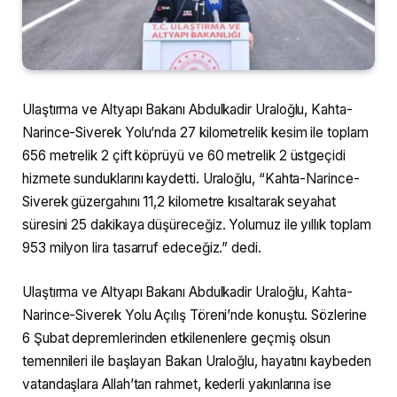
Ulaştırma ve Altyapı Bakanı Abdulkadir Uraloğlu, Kahta-
Narince-Siverek Yolu’nda 27 kilometrelik kesim ile toplam
656 metrelik 2 çift köprüyü ve 60 metrelik 2 üstgeçidi
hizmete sunduklarını kaydetti. Uraloğlu, “Kahta-Narince-
Siverek güzergahını 11,2 kilometre kısaltarak seyahat
süresini 25 dakikaya düşüreceğiz. Yolumuz ile yıllık toplam
953 milyon lira tasarruf edeceğiz.” dedi.
Ulaştırma ve Altyapı Bakanı Abdulkadir Uraloğlu, Kahta-
Narince-Siverek Yolu Açılış Töreni’nde konuştu. Sözlerine
6 Şubat depremlerinden etkilenenlere geçmiş olsun
temennileri ile başlayan Bakan Uraloğlu, hayatını kaybeden
vatandaşlara Allah’tan rahmet, kederli yakınlarına ise