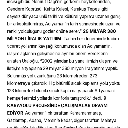
incisi gibidir. Nemrut Dağı’nın görkemli heykellerinden,
Cendere Köprüsü, Kahta Kalesi, Karakuş Tepesi gibi
sayısız dünyaca ünlü tarihi ve kültürel yapılara uzanan geniş
bir arkeolojik miras, Adıyaman’ın tarih sahnesindeki uzun ve
renkli yolculuğunu gözler önüne serer.”
29 MİLYAR 380
MİLYON LİRALIK YATIRIM
Tarihin her döneminde kadim
ticaret yollarının kavşağı konumunda olan Adıyaman’ın,
ulaşım ağlarının gelişmesine ayrı bir önem verdiklerini
anlatan Uraloğlu, “2002 yılından bu yana ilimizin ulaşım ve
iletişim altyapısına 29 milyar 380 milyon lira yatırım yaptık.
Bölünmüş yol uzunluğunu 23 kilometreden 273
kilometreye çıkardık. Hiç bitümlü sıcak kaplama yolu yoktu
123 kilometre bitümlü sıcak kaplama yaparak Adıyamanlı
hemşerilerimizi yollarda konforla tanıştırdık.” dedi.
9
KARAYOLU PROJESİNDE ÇALIŞMALAR DEVAM
EDİYOR
Adıyaman’ı bir taraftan Kahramanmaraş,
Gaziantep, Adana, Mersin’e kadar, diğer taraftan Malatya
ve Elazığ’a, bir diğer taraftan Şanlıurfa’ya bölünmüş yollarla