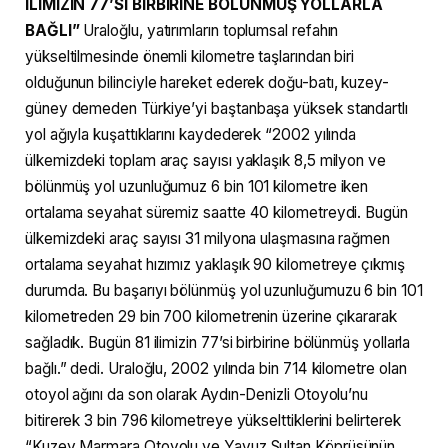
İLİMİZİN 77’Sİ BİRBİRİNE BÖLÜNMÜŞ YOLLARLA
BAĞLI”
Uraloğlu, yatırımların toplumsal refahın
yükseltilmesinde önemli kilometre taşlarından biri
olduğunun bilinciyle hareket ederek doğu-batı, kuzey-
güney demeden Türkiye’yi baştanbaşa yüksek standartlı
yol ağıyla kuşattıklarını kaydederek “2002 yılında
ülkemizdeki toplam araç sayısı yaklaşık 8,5 milyon ve
bölünmüş yol uzunluğumuz 6 bin 101 kilometre iken
ortalama seyahat süremiz saatte 40 kilometreydi. Bugün
ülkemizdeki araç sayısı 31 milyona ulaşmasına rağmen
ortalama seyahat hızımız yaklaşık 90 kilometreye çıkmış
durumda. Bu başarıyı bölünmüş yol uzunluğumuzu 6 bin 101
kilometreden 29 bin 700 kilometrenin üzerine çıkararak
sağladık. Bugün 81 ilimizin 77’si birbirine bölünmüş yollarla
bağlı.” dedi. Uraloğlu, 2002 yılında bin 714 kilometre olan
otoyol ağını da son olarak Aydın-Denizli Otoyolu’nu
bitirerek 3 bin 796 kilometreye yükselttiklerini belirterek
“Kuzey Marmara Otoyolu ve Yavuz Sultan Köprüsünün