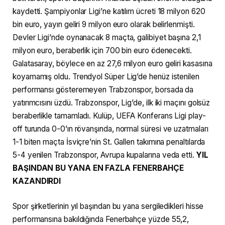
kaydetti. Şampiyonlar Ligi’ne katılım ücreti 18 milyon 620
bin euro, yayın geliri 9 milyon euro olarak belirlenmişti.
Devler Ligi’nde oynanacak 8 maçta, galibiyet başına 2,1
milyon euro, beraberlik için 700 bin euro ödenecekti.
Galatasaray, böylece en az 27,6 milyon euro geliri kasasına
koyamamış oldu. Trendyol Süper Lig’de henüz istenilen
performansı gösteremeyen Trabzonspor, borsada da
yatırımcısını üzdü. Trabzonspor, Lig’de, ilk iki maçını golsüz
beraberlikle tamamladı. Kulüp, UEFA Konferans Ligi play-
off turunda 0-0’ın rövanşında, normal süresi ve uzatmaları
1-1 biten maçta İsviçre’nin St. Gallen takımına penaltılarda
5-4 yenilen Trabzonspor, Avrupa kupalarına veda etti.
YIL
BAŞINDAN BU YANA EN FAZLA FENERBAHÇE
KAZANDIRDI
Spor şirketlerinin yıl başından bu yana sergiledikleri hisse
performansına bakıldığında Fenerbahçe yüzde 55,2,