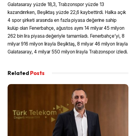
Galatasaray yüzde 18,3, Trabzonspor yüzde 13
kazandırırken, Beşiktaş yüzde 22,6 kaybettirdi. Halka açık
4 spor şirketi arasında en fazla piyasa değerine sahip
kulüp olan Fenerbahçe, ağustos ayını 14 milyar 45 milyon
262 bin lira piyasa değeriyle tamamladı. Fenerbahçe’yi, 8
milyar 916 milyon lirayla Beşiktaş, 8 milyar 46 milyon lirayla
Galatasaray, 4 milyar 550 milyon lirayla Trabzonspor izledi.
Related
Posts