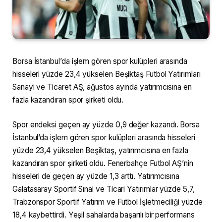
Borsa İstanbul’da işlem gören spor kulüpleri arasında
hisseleri yüzde 23,4 yükselen Beşiktaş Futbol Yatırımları
Sanayi ve Ticaret AŞ, ağustos ayında yatırımcısına en
fazla kazandıran spor şirketi oldu.
Spor endeksi geçen ay yüzde 0,9 değer kazandı. Borsa
İstanbul’da işlem gören spor kulüpleri arasında hisseleri
yüzde 23,4 yükselen Beşiktaş, yatırımcısına en fazla
kazandıran spor şirketi oldu. Fenerbahçe Futbol AŞ’nin
hisseleri de geçen ay yüzde 1,3 arttı. Yatırımcısına
Galatasaray Sportif Sınai ve Ticari Yatırımlar yüzde 5,7,
Trabzonspor Sportif Yatırım ve Futbol İşletmeciliği yüzde
18,4 kaybettirdi. Yeşil sahalarda başarılı bir performans