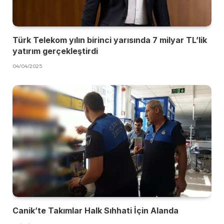
Türk Telekom yılın birinci yarısında 7 milyar TL’lik
yatırım gerçekleştirdi
04/04/2025
Canik’te Takımlar Halk Sıhhati İçin Alanda