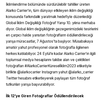
İklimlendirme bölümünde sürdürülebilir tahliller üreten
Alarko Carrier’ın, tüm dünyayı etkileyen iklim değişikliği
konusunda farkındalık yaratmak hedefiyle düzenlediği
Global İklim Değişikliği Fotoğraf Yarışı 10. yılına merhaba
diyor. Global iklim değişikliğinin gezegenimizdeki tesirlerini
en çarpıcı halde yansıtan fotoğrafların ödüllendirileceği
yarışa müracaatlar, 7 Ağustos’ta başlıyor. Müsabakaya
amatör yahut profesyonel olarak fotoğrafla ilgilenen
herkes katılabiliyor. 24 Eylül’e kadar Alarko Carrier’ın ilgili
toplumsal medya hesaplarını takibe alan ve çektikleri
fotoğrafları #AlarkoCarrierKüreselİklim2023 etiketiyle
birlikte @alarkocarrier Instagram yahut @alarko_carrier
Twitter hesabını etiketleyerek paylaşan tüm fotoğraf
tutkunları yarışa başvurabiliyor.
İlk 12’ye Giren Fotoğraflar Ödüllendirilecek