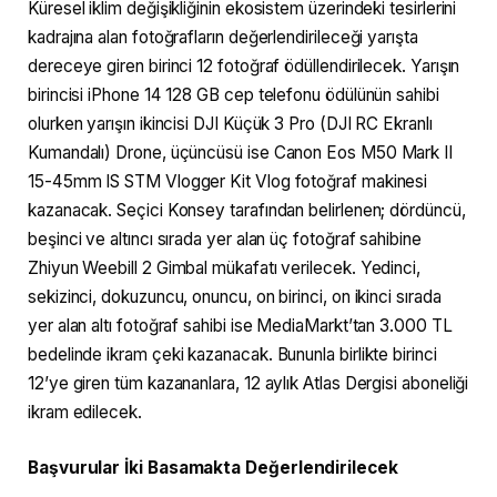
Küresel iklim değişikliğinin ekosistem üzerindeki tesirlerini
kadrajına alan fotoğrafların değerlendirileceği yarışta
dereceye giren birinci 12 fotoğraf ödüllendirilecek. Yarışın
birincisi iPhone 14 128 GB cep telefonu ödülünün sahibi
olurken yarışın ikincisi DJI Küçük 3 Pro (DJI RC Ekranlı
Kumandalı) Drone, üçüncüsü ise Canon Eos M50 Mark II
15-45mm IS STM Vlogger Kit Vlog fotoğraf makinesi
kazanacak. Seçici Konsey tarafından belirlenen; dördüncü,
beşinci ve altıncı sırada yer alan üç fotoğraf sahibine
Zhiyun Weebill 2 Gimbal mükafatı verilecek. Yedinci,
sekizinci, dokuzuncu, onuncu, on birinci, on ikinci sırada
yer alan altı fotoğraf sahibi ise MediaMarkt’tan 3.000 TL
bedelinde ikram çeki kazanacak. Bununla birlikte birinci
12’ye giren tüm kazananlara, 12 aylık Atlas Dergisi aboneliği
ikram edilecek.
Başvurular İki Basamakta Değerlendirilecek