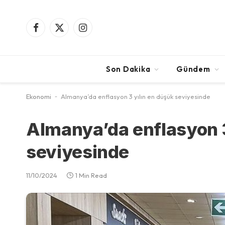
Facebook
X
Instagram
(Twitter)
Son Dakika
Gündem
Ekonomi
-
Almanya’da enflasyon 3 yılın en düşük seviyesinde
Almanya’da enflasyon 3
seviyesinde
11/10/2024
1 Min Read