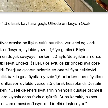
 1,6 olarak kayıtlara geçti. Ülkede enflasyon Ocak
yat artışlarına ilişkin eylül ayı nihai verilerini açıkladı.
k enflasyon, eylülde yüzde 1,6’ya geriledi. Böylece,
ri en düşük seviyeye inerken, 20 Eylül’de açıklanan öncü
tici Fiyat Endeksi (TÜFE) de eylülde bir önceki aya göre
i. Enerji ve gıdanın aylardır en önemli fiyat belirleyici
k bazda gıda fiyatları yüzde 1,6 artarken enerji fiyatları
lık enflasyon eylülde yüzde 2,5 olarak hesaplandı. Destatis
ken, “Özellikle enerji fiyatlarının yeniden düşüşe geçmesi
lara kıyasla daha fazla düşürdü. Buna karşılık, hizmet
 devam etmesi enflasyonist bir etki oluşturuyor.”