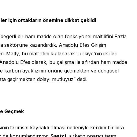
r için ortakların önemine dikkat çekildi
eğerli bir ham madde olan fonksiyonel malt lifini Fazla
da sektörüne kazandırdık. Anadolu Efes Girişim
i Malty, bu malt lifini kullanarak Türkiye’nin ilk ileri
i. Anadolu Efes olarak, bu çalışma ile sıfırdan ham madde
ve karbon ayak izinin önüne geçmekten ve döngüsel
ta geçirmekten dolayı mutluyuz” dedi.
ine Geçmek
in tarımsal kaynaklı olması nedeniyle kendini bir bira
rak da konumlandırıyor.
Saatçi,
şirketin onarıcı tarım