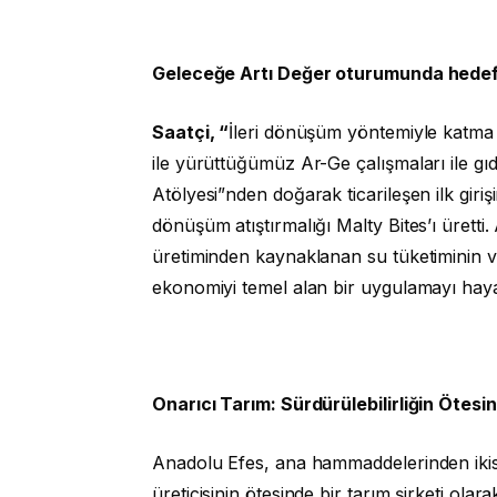
Geleceğe Artı Değer oturumunda hedefle
Saatçi, “
İleri dönüşüm yöntemiyle katma d
ile yürüttüğümüz Ar-Ge çalışmaları ile gı
Atölyesi”nden doğarak ticarileşen ilk girişim
dönüşüm atıştırmalığı Malty Bites’ı ürett
üretiminden kaynaklanan su tüketiminin 
ekonomiyi temel alan bir uygulamayı haya
Onarıcı Tarım: Sürdürülebilirliğin Ötes
Anadolu Efes, ana hammaddelerinden ikisin
üreticisinin ötesinde bir tarım şirketi ola