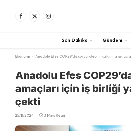
Facebook
X
Instagram
(Twitter)
Son Dakika
Gündem
Ekonomi
-
Anadolu Efes COP29’da sürdürülebilir kalkınma amaçları 
Anadolu Efes COP29’da 
amaçları için iş birliğ
çekti
25/11/2024
3 Mins Read