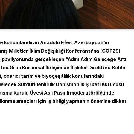
inde konumlandıran Anadolu Efes, Azerbaycan’ın
iş Milletler İklim Değişikliği Konferansı’na (COP29)
rmu pavilyonunda gerçekleşen “Adım Adım Geleceğe Artı
 Grup Kurumsal İletişim ve İlişkiler Direktörü Selda
 onarıcı tarım ve biyoçeşitlilik konularındaki
i Gelecek Sürdürülebilirlik Danışmanlık Şirketi Kurucusu
nışma Kurulu Üyesi Aslı Pasinli moderatörlüğünde
kınma amaçları için iş birliği yapmanın önemine dikkat