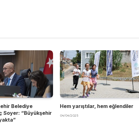
ehir Belediye
Hem yarıştılar, hem eğlendiler
ç Soyer: “Büyükşehir
04/04/2025
yakta”