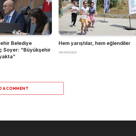
ehir Belediye
Hem yarıştılar, hem eğlendiler
ç Soyer: “Büyükşehir
04/04/2025
yakta”
D A COMMENT