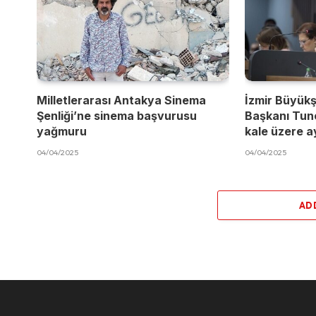
Milletlerarası Antakya Sinema
İzmir Büyükş
Şenliği’ne sinema başvurusu
Başkanı Tun
yağmuru
kale üzere a
04/04/2025
04/04/2025
AD