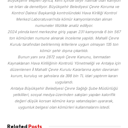
Büyükşehir ekipleri ayrıca, kent içinde seyir halinde olan kamyon
ve tırları da denetliyor. Büyükşehir Belediyesi Çevre Koruma ve
Kontrol Dairesi Başkanlığı kontrolündeki Hava Kirliliği Kontrol
Merkezi Laboratuvarı’nda kömür kamyonlarından alınan
numuneler titizlikle analiz ediliyor.
2024 yılında kent merkezine giriş yapan 231 kamyonda 6 bin 567
ton kömürden numune alınarak inceleme yapıldı. Mahalli Çevre
Kurulu tarafından belirlenmiş kriterlere uygun olmayan 135 ton
kömür şehir dışına çıkartıldı.
Bunun yanı sıra 2872 sayılı Çevre Kanunu, Isınmadan
Kaynaklanan Hava Kirliliğinin Kontrolü Yönetmeliği ve Antalya için
düzenlenen İl Mahalli Çevre Kurulu Kararlarına aykırı davranan
kurum, kuruluş ve şahıslara da 398 bin TL idari yaptırım kararı
uygulandı.
Antalya Büyükşehir Belediyesi Çevre Sağlığı Şube Müdürlüğü
yetkilileri, sosyal medya üzerinden satışları yapılan kalorifik
değeri düşük korsan kömüre karşı vatandaşları uyararak,
uygunluk belgesi olan kömürleri kullanmalarını istedi.
Related
Posts