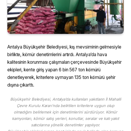
Antalya Büyükşehir Belediyesi, kış mevsiminin gelmesiyle
birlikte, kömür denetimlerini artırdı. Antalya’da hava
kalitesinin korunması çalışmaları çerçevesinde Büyükşehir
ekipleri, kente giriş yapan 6 bin 567 ton kömürü
denetleyerek, kriterlere uymayan 135 ton kömürü şehir
dışına çıkarttı.
Büyükşehir Belediyesi, Antalya’da kullanılan yakıtların İl Mahalli
Çevre Kurulu Kararı’nda belirtilen kriterlere uygun olup
olmadığını belirlemek için denetimlerini sürdürüyor. Kömür
kamyonları, kömür satış yerleri, konutlar, seralar ve katı yakıt
satıcılarına yönelik denetimler yapılıyor.