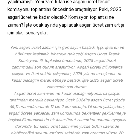
yapılmamıştı. Yeni zam tutarı ise asgari ücret tespit
komisyonu toplantıları öncesinde araştırılıyor. Peki, 2025
asgari ücret ne kadar olacak? Komisyon toplantısı ne
zaman? İşte ocak ayında yapılacak asgari ücret zam artışı
için olası senaryolar.
Yeni asgari ücret zammı için geri sayım başladı. İşçi, işveren ve
hükümet kesiminin bir araya geleceği Asgari Ücret Tespit
Komisyonu ilk toplantısı öncesinde, 2025 asgari ücret
zammındaki son durum araştırılıyor. Asgari ücretli milyonlarca
çalışan ve özel sektör çalışanları, 2025 yılında maaşlarının ne
kadar olacağını merak etmeye başladı. İşte 2025 asgari ücreti
zammında son durum.
Asgari ücret zammının ne kadar olacağı milyonlarca çalışan
tarafından merakla bekleniyor. Ocak 2024’te asgari ücret yüzde
49,11 oranında artarak 17 bin 2 lira olmuştu.Yıl sonu yaklaşırken,
asgari ücrete yapılacak zam konusunda beklentiler şekillenmeye
başladı.Ekonomistlerin bir kısmı ücret zammı konusunda ayrışmış
durumda. Bir kısmı ücret zammının yüzde 30’un üzerinde
olabileceğini savunuyor.Özel sektörde zam oranının yüzde 20