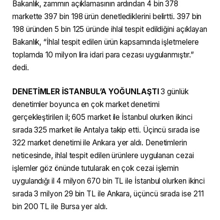
Bakanlık, zammın açıklamasının ardından 4 bin 378
markette 397 bin 198 ürün denetlediklerini belirtti. 397 bin
198 üründen 5 bin 125 üründe ihlal tespit edildiğini açıklayan
Bakanlık, “İhlal tespit edilen ürün kapsamında işletmelere
toplamda 10 milyon lira idari para cezası uygulanmıştır.”
dedi.
DENETİMLER İSTANBUL’A YOĞUNLAŞTI
3 günlük
denetimler boyunca en çok market denetimi
gerçekleştirilen il; 605 market ile İstanbul olurken ikinci
sırada 325 market ile Antalya takip etti. Üçincü sırada ise
322 market denetimi ile Ankara yer aldı. Denetimlerin
neticesinde, ihlal tespit edilen ürünlere uygulanan cezai
işlemler göz önünde tutularak en çok cezai işlemin
uygulandığı il 4 milyon 670 bin TL ile İstanbul olurken ikinci
sırada 3 milyon 29 bin TL ile Ankara, üçüncü sırada ise 211
bin 200 TL ile Bursa yer aldı.