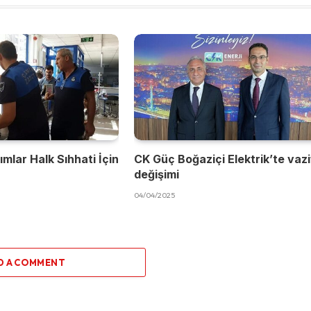
mlar Halk Sıhhati İçin
CK Güç Boğaziçi Elektrik’te vaz
değişimi
04/04/2025
D A COMMENT