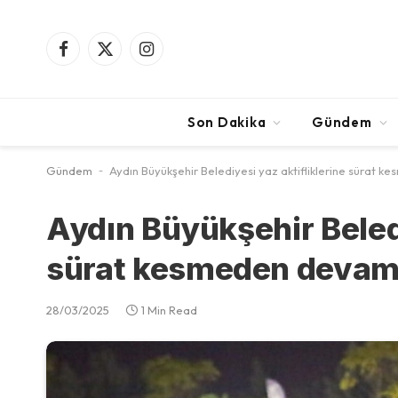
Facebook
X
Instagram
(Twitter)
Son Dakika
Gündem
Gündem
-
Aydın Büyükşehir Belediyesi yaz aktifliklerine sürat
Aydın Büyükşehir Beledi
sürat kesmeden devam
28/03/2025
1 Min Read