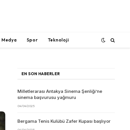
l Medya
Spor
Teknoloji
EN SON HABERLER
Milletlerarası Antakya Sinema Şenliği’ne
sinema başvurusu yağmuru
04/04/2025
Bergama Tenis Kulübü Zafer Kupası başlıyor
04/04/2025