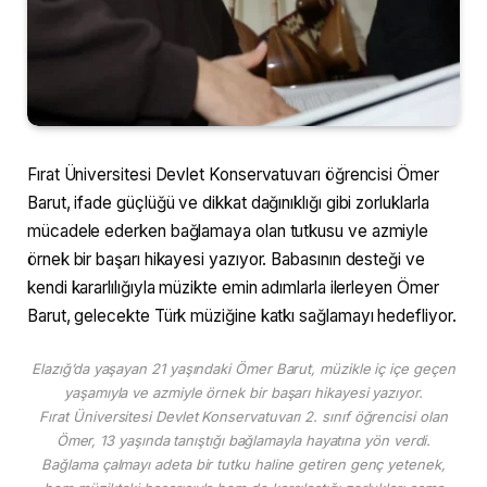
Fırat Üniversitesi Devlet Konservatuvarı öğrencisi Ömer
Barut, ifade güçlüğü ve dikkat dağınıklığı gibi zorluklarla
mücadele ederken bağlamaya olan tutkusu ve azmiyle
örnek bir başarı hikayesi yazıyor. Babasının desteği ve
kendi kararlılığıyla müzikte emin adımlarla ilerleyen Ömer
Barut, gelecekte Türk müziğine katkı sağlamayı hedefliyor.
Elazığ’da yaşayan 21 yaşındaki Ömer Barut, müzikle iç içe geçen
yaşamıyla ve azmiyle örnek bir başarı hikayesi yazıyor.
Fırat Üniversitesi Devlet Konservatuvarı 2. sınıf öğrencisi olan
Ömer, 13 yaşında tanıştığı bağlamayla hayatına yön verdi.
Bağlama çalmayı adeta bir tutku haline getiren genç yetenek,