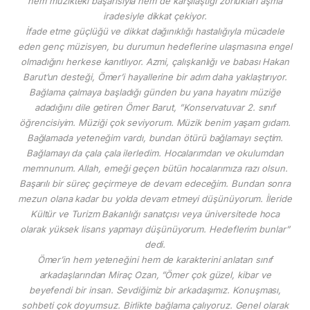
hem müzikteki başarısıyla hem de karşılaştığı zorlukları aşma
iradesiyle dikkat çekiyor.
İfade etme güçlüğü ve dikkat dağınıklığı hastalığıyla mücadele
eden genç müzisyen, bu durumun hedeflerine ulaşmasına engel
olmadığını herkese kanıtlıyor. Azmi, çalışkanlığı ve babası Hakan
Barut’un desteği, Ömer’i hayallerine bir adım daha yaklaştırıyor.
Bağlama çalmaya başladığı günden bu yana hayatını müziğe
adadığını dile getiren Ömer Barut, ”Konservatuvar 2. sınıf
öğrencisiyim. Müziği çok seviyorum. Müzik benim yaşam gıdam.
Bağlamada yeteneğim vardı, bundan ötürü bağlamayı seçtim.
Bağlamayı da çala çala ilerledim. Hocalarımdan ve okulumdan
memnunum. Allah, emeği geçen bütün hocalarımıza razı olsun.
Başarılı bir süreç geçirmeye de devam edeceğim. Bundan sonra
mezun olana kadar bu yolda devam etmeyi düşünüyorum. İleride
Kültür ve Turizm Bakanlığı sanatçısı veya üniversitede hoca
olarak yüksek lisans yapmayı düşünüyorum. Hedeflerim bunlar”
dedi.
Ömer’in hem yeteneğini hem de karakterini anlatan sınıf
arkadaşlarından Miraç Ozan, ”Ömer çok güzel, kibar ve
beyefendi bir insan. Sevdiğimiz bir arkadaşımız. Konuşması,
sohbeti çok doyumsuz. Birlikte bağlama çalıyoruz. Genel olarak