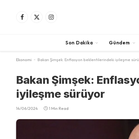
Facebook
X
Instagram
(Twitter)
Son Dakika
Gündem
Ekonomi
-
Bakan Şimşek: Enflasyon beklentilerindeki iyileşme sür
Bakan Şimşek: Enflasyo
iyileşme sürüyor
14/06/2024
1 Min Read