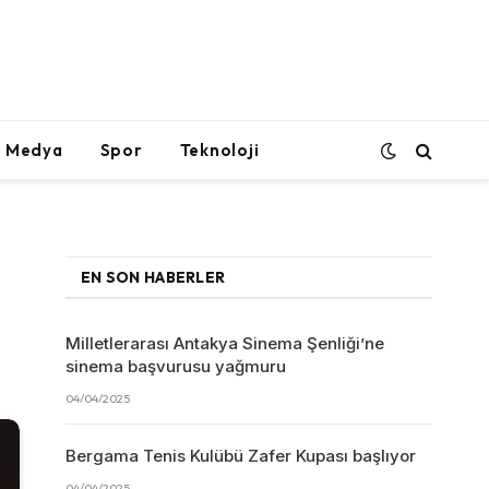
l Medya
Spor
Teknoloji
EN SON HABERLER
Milletlerarası Antakya Sinema Şenliği’ne
sinema başvurusu yağmuru
04/04/2025
Bergama Tenis Kulübü Zafer Kupası başlıyor
04/04/2025