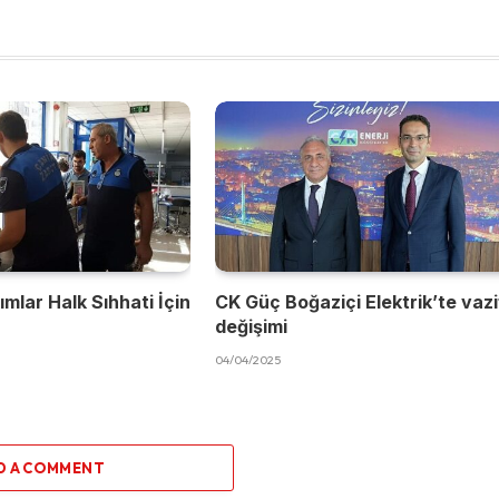
mlar Halk Sıhhati İçin
CK Güç Boğaziçi Elektrik’te vaz
değişimi
04/04/2025
D A COMMENT