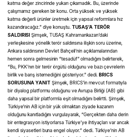
katma değer zincirinde yukarı çıkamadık. Bu, üzerinde
çalışmamız gereken bir konu. Orta yüksek ve yüksek
katma değerli ürünler üretmek için yapısal reformlara hız
kazandıracağız.” diye konuştu.
TUSAŞ’A TERÖR
SALDIRISI
Şimşek, TUSAŞ Kahramankazan’daki
yerleşkesine yönelik terör saldırısına ilişkin soru üzerine,
Ankara saldırısının Devlet Bahçeli’nin açıklamalarından
hemen sonra gelmesinin “tesadüf” olmadığını belirterek,
“Bu, PKK’nın bir terör örgütü olduğunu ve bazı çevrelerin
birlik ve barış istemediğini gösteriyor.” dedi.
BRICS
SORUSUNA YANIT
Şimşek, BRICS’in mevcut formatıyla
bir diyalog platformu olduğunu ve Avrupa Birliği (AB) gibi
daha yapısal bir platformla eşit olmadığını belirtti. Şimşek,
Türkiye’nin AB için bir yük olmaktan ziyade kazanım
olduğunu kanıtladığını vurgulayarak, “Gerçekten daha derin
bir entegrasyon istiyorlarsa Türkiye’ye ihtiyaçları var ancak
kendi siyasetleri buna engel oluyor.” dedi. Türkiye’nin AB