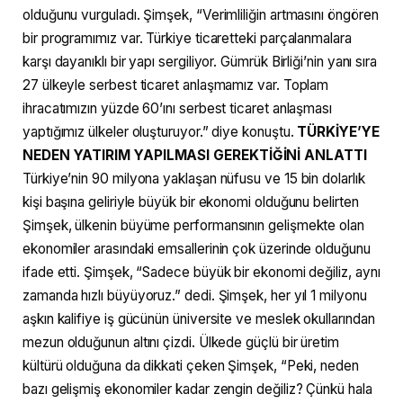
olduğunu vurguladı. Şimşek, “Verimliliğin artmasını öngören
bir programımız var. Türkiye ticaretteki parçalanmalara
karşı dayanıklı bir yapı sergiliyor. Gümrük Birliği’nin yanı sıra
27 ülkeyle serbest ticaret anlaşmamız var. Toplam
ihracatımızın yüzde 60’ını serbest ticaret anlaşması
yaptığımız ülkeler oluşturuyor.” diye konuştu.
TÜRKİYE’YE
NEDEN YATIRIM YAPILMASI GEREKTİĞİNİ ANLATTI
Türkiye’nin 90 milyona yaklaşan nüfusu ve 15 bin dolarlık
kişi başına geliriyle büyük bir ekonomi olduğunu belirten
Şimşek, ülkenin büyüme performansının gelişmekte olan
ekonomiler arasındaki emsallerinin çok üzerinde olduğunu
ifade etti. Şimşek, “Sadece büyük bir ekonomi değiliz, aynı
zamanda hızlı büyüyoruz.” dedi. Şimşek, her yıl 1 milyonu
aşkın kalifiye iş gücünün üniversite ve meslek okullarından
mezun olduğunun altını çizdi. Ülkede güçlü bir üretim
kültürü olduğuna da dikkati çeken Şimşek, “Peki, neden
bazı gelişmiş ekonomiler kadar zengin değiliz? Çünkü hala