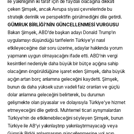
ile yakınlığının iki taraf için de faydalı olacağına dikkati
çeken Şimşek, ancak Avrupa siyasi çevrelerinde bu
stratejik derinlik ve perspektifin görülmediğini dile getirdi.
GÜMRUK BİRLİĞİ’NİN GÜNCELLENMESİ VURGUSU
Bakan Şimşek, ABD’de başkan adayı Donald Trump’ın
uygulamayı düşündüğü tarifelerin Türkiye’yi nasıl
etkileyeceğine dair soru üzerine, adaylar hakkında yorum
yapmanın uygun olmayacağını ifade etti. ABD’nin vergi
kesintileri nedeniyle daha büyük bir bütçe açığına sahip
olacağının öngörüldüğüne işaret eden Şimşek, daha büyük
açığın artan borç anlamına geleceğini kaydetti. Şimşek,
bunun da daha yüksek uzun vadeli faiz oranları ve güçlü
dolar anlamına geleceğini belirterek, bu durumun
gelişmekte olan piyasalar ve dolayısıyla Türkiye’ye hizmet
etmeyeceğini dile getirdi. Muhtemel ticari ayrışmalardan
Türkiye’nin de etkilenebileceğini söyleyen Şimşek, bunun
Türkiye ile AB’yi yakınlaştırıp yakınlaştırmayacağı veya
Gümrük Birliği anlaşmasının güncellenmesine yol açıp