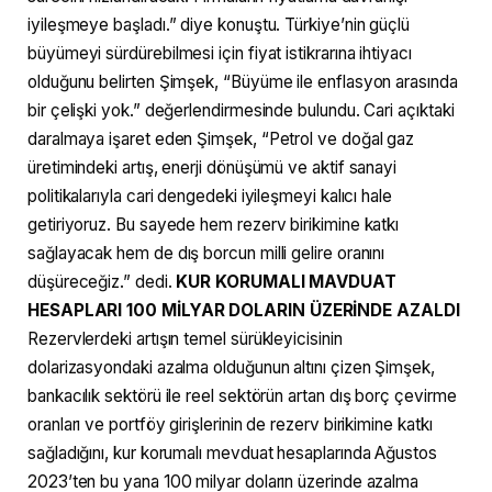
iyileşmeye başladı.” diye konuştu. Türkiye’nin güçlü
büyümeyi sürdürebilmesi için fiyat istikrarına ihtiyacı
olduğunu belirten Şimşek, “Büyüme ile enflasyon arasında
bir çelişki yok.” değerlendirmesinde bulundu. Cari açıktaki
daralmaya işaret eden Şimşek, “Petrol ve doğal gaz
üretimindeki artış, enerji dönüşümü ve aktif sanayi
politikalarıyla cari dengedeki iyileşmeyi kalıcı hale
getiriyoruz. Bu sayede hem rezerv birikimine katkı
sağlayacak hem de dış borcun milli gelire oranını
düşüreceğiz.” dedi.
KUR KORUMALI MAVDUAT
HESAPLARI 100 MİLYAR DOLARIN ÜZERİNDE AZALDI
Rezervlerdeki artışın temel sürükleyicisinin
dolarizasyondaki azalma olduğunun altını çizen Şimşek,
bankacılık sektörü ile reel sektörün artan dış borç çevirme
oranları ve portföy girişlerinin de rezerv birikimine katkı
sağladığını, kur korumalı mevduat hesaplarında Ağustos
2023’ten bu yana 100 milyar doların üzerinde azalma