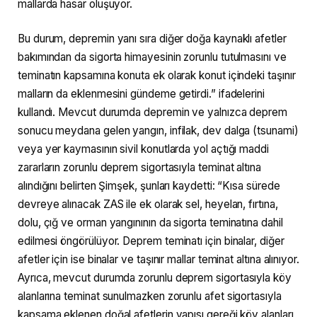
mallarda hasar oluşuyor.
Bu durum, depremin yanı sıra diğer doğa kaynaklı afetler
bakımından da sigorta himayesinin zorunlu tutulmasını ve
teminatın kapsamına konuta ek olarak konut içindeki taşınır
malların da eklenmesini gündeme getirdi.” ifadelerini
kullandı. Mevcut durumda depremin ve yalnızca deprem
sonucu meydana gelen yangın, infilak, dev dalga (tsunami)
veya yer kaymasının sivil konutlarda yol açtığı maddi
zararların zorunlu deprem sigortasıyla teminat altına
alındığını belirten Şimşek, şunları kaydetti: “Kısa sürede
devreye alınacak ZAS ile ek olarak sel, heyelan, fırtına,
dolu, çığ ve orman yangınının da sigorta teminatına dahil
edilmesi öngörülüyor. Deprem teminatı için binalar, diğer
afetler için ise binalar ve taşınır mallar teminat altına alınıyor.
Ayrıca, mevcut durumda zorunlu deprem sigortasıyla köy
alanlarına teminat sunulmazken zorunlu afet sigortasıyla
kapsama eklenen doğal afetlerin yapısı gereği köy alanları