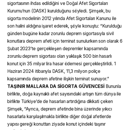
sigortasının ihdas edildiğini ve Doğal Afet Sigortaları
Kurumu’nun (DASK) kurulduğunu söyledi. Şimşek, bu
sigorta modelinin 2012 yılında Afet Sigortaları Kanunu ile
son halini aldığına işaret ederek, şöyle konuştu: “Kurulduğu
günden bugüne kadar zorunlu deprem sigortasıyla sivil
konutlara deprem afeti için teminat sunulurken son olarak 6
Şubat 2023’te gerçekleşen depremler kapsamında
zorunlu deprem sigortası olan yaklaşık 500 bin hasarlı
konut için 35 milyar lira hasar ödemesi gerçekleştirildi. 1
Haziran 2024 itibarıyla DASK, 11,3 milyon poliçe
kapsamında deprem afetine ilişkin teminat sunuyor.”
TAŞINIR MALLARA DA SİGORTA GÜVENCESİ
Bununla
birlikte, doğa kaynaklı afet sayısındaki artışın tüm dünya ile
birlikte Türkiye’de de hasarları artırdığına dikkati çeken
Şimşek, “Ayrıca, deprem afetinde bina üzerinde yıkıcı
hasarlarla karşılaşılmakla birlikte diğer doğal afetlerde
yapısı gereği konuttan ziyade konut içindeki taşınır