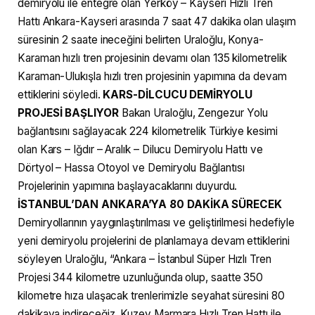
demiryolu ile entegre olan Yerköy – Kayseri Hızlı Tren
Hattı Ankara-Kayseri arasında 7 saat 47 dakika olan ulaşım
süresinin 2 saate ineceğini belirten Uraloğlu, Konya-
Karaman hızlı tren projesinin devamı olan 135 kilometrelik
Karaman-Ulukışla hızlı tren projesinin yapımına da devam
ettiklerini söyledi.
KARS-DİLCUCU DEMİRYOLU
PROJESİ BAŞLIYOR
Bakan Uraloğlu, Zengezur Yolu
bağlantısını sağlayacak 224 kilometrelik Türkiye kesimi
olan Kars – Iğdır – Aralık – Dilucu Demiryolu Hattı ve
Dörtyol – Hassa Otoyol ve Demiryolu Bağlantısı
Projelerinin yapımına başlayacaklarını duyurdu.
İSTANBUL’DAN ANKARA’YA 80 DAKİKA SÜRECEK
Demiryollarının yaygınlaştırılması ve geliştirilmesi hedefiyle
yeni demiryolu projelerini de planlamaya devam ettiklerini
söyleyen Uraloğlu, “Ankara – İstanbul Süper Hızlı Tren
Projesi 344 kilometre uzunluğunda olup, saatte 350
kilometre hıza ulaşacak trenlerimizle seyahat süresini 80
dakikaya indireceğiz. Kuzey Marmara Hızlı Tren Hattı ile