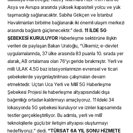
Asya ve Avrupa arasında yüksek kapasiteli yolcu ve yük
taşımacılığı sağlanacaktır. Sabiha Gökçen ve İstanbul
Havalimanları birbirine bağlanarak iki önemli ulaşım merkezi
arasında bağlantı güçlenecektir.” dedi.
11 İLDE 5G
ŞEBEKESİ KURULUYOR
Haberleşme sektörüne ilişkin
verileri de paylaşan Bakan Uraloğlu, “Ülkemiz; e-devlet
uygulamalarında, 37 ülke arasında 83 puanla 10. sırada yer
alarak, AB ortalaması olan 76’yı geride bırakmıştır. Yerli ve
milli ULAK 4.5G baz istasyonlarımızın evrensel ve ticari
şebekelerde yaygınlaştırılması çalışmaları devam
etmektedir. Uçtan Uca Yerli ve Millî 5G Haberleşme
Şebekesi Projesi ile haberleşme altyapısındaki dışa
bağımlılığı ortadan kaldırmayı amaçlıyoruz. 11 ildeki 34
lokasyonda 5G şebekesi kuruluyor ve izinler kapsamında
testler gerçekleştiriliyor. Bu adımla, yerli ve millî
teknolojilerle güçlü bir iletişim altyapısı oluşturmayı
hedefliyoruz.” dedi.
“TÜRSAT 6A YIL SONU HİZMETE