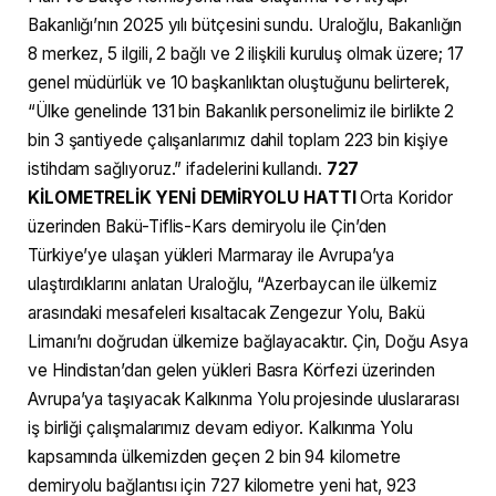
Bakanlığı’nın 2025 yılı bütçesini sundu. Uraloğlu, Bakanlığın
8 merkez, 5 ilgili, 2 bağlı ve 2 ilişkili kuruluş olmak üzere; 17
genel müdürlük ve 10 başkanlıktan oluştuğunu belirterek,
“Ülke genelinde 131 bin Bakanlık personelimiz ile birlikte 2
bin 3 şantiyede çalışanlarımız dahil toplam 223 bin kişiye
istihdam sağlıyoruz.” ifadelerini kullandı.
727
KİLOMETRELİK YENİ DEMİRYOLU HATTI
Orta Koridor
üzerinden Bakü-Tiflis-Kars demiryolu ile Çin’den
Türkiye’ye ulaşan yükleri Marmaray ile Avrupa’ya
ulaştırdıklarını anlatan Uraloğlu, “Azerbaycan ile ülkemiz
arasındaki mesafeleri kısaltacak Zengezur Yolu, Bakü
Limanı’nı doğrudan ülkemize bağlayacaktır. Çin, Doğu Asya
ve Hindistan’dan gelen yükleri Basra Körfezi üzerinden
Avrupa’ya taşıyacak Kalkınma Yolu projesinde uluslararası
iş birliği çalışmalarımız devam ediyor. Kalkınma Yolu
kapsamında ülkemizden geçen 2 bin 94 kilometre
demiryolu bağlantısı için 727 kilometre yeni hat, 923