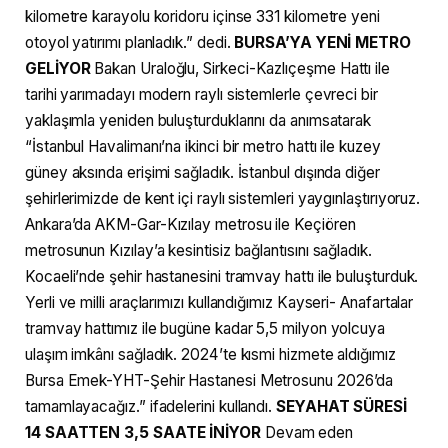
kilometre karayolu koridoru içinse 331 kilometre yeni
otoyol yatırımı planladık.” dedi.
BURSA’YA YENİ METRO
GELİYOR
Bakan Uraloğlu, Sirkeci-Kazlıçeşme Hattı ile
tarihi yarımadayı modern raylı sistemlerle çevreci bir
yaklaşımla yeniden buluşturduklarını da anımsatarak
“İstanbul Havalimanı’na ikinci bir metro hattı ile kuzey
güney aksında erişimi sağladık. İstanbul dışında diğer
şehirlerimizde de kent içi raylı sistemleri yaygınlaştırıyoruz.
Ankara’da AKM-Gar-Kızılay metrosu ile Keçiören
metrosunun Kızılay’a kesintisiz bağlantısını sağladık.
Kocaeli’nde şehir hastanesini tramvay hattı ile buluşturduk.
Yerli ve milli araçlarımızı kullandığımız Kayseri- Anafartalar
tramvay hattımız ile bugüne kadar 5,5 milyon yolcuya
ulaşım imkânı sağladık. 2024’te kısmi hizmete aldığımız
Bursa Emek-YHT-Şehir Hastanesi Metrosunu 2026’da
tamamlayacağız.” ifadelerini kullandı.
SEYAHAT SÜRESİ
14 SAATTEN 3,5 SAATE İNİYOR
Devam eden