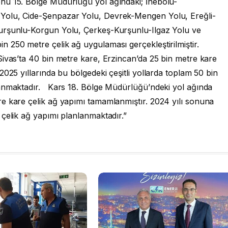
u 15. Bölge Müdürlüğü yol ağındaki; İnebolu-
Yolu, Cide-Şenpazar Yolu, Devrek-Mengen Yolu, Ereğli-
urşunlu-Korgun Yolu, Çerkeş-Kurşunlu-Ilgaz Yolu ve
 250 metre çelik ağ uygulaması gerçekleştirilmiştir.
Sivas’ta 40 bin metre kare, Erzincan’da 25 bin metre kare
025 yıllarında bu bölgedeki çeşitli yollarda toplam 50 bin
lanmaktadır. Kars 18. Bölge Müdürlüğü’ndeki yol ağında
e kare çelik ağ yapımı tamamlanmıştır. 2024 yılı sonuna
çelik ağ yapımı planlanmaktadır.”