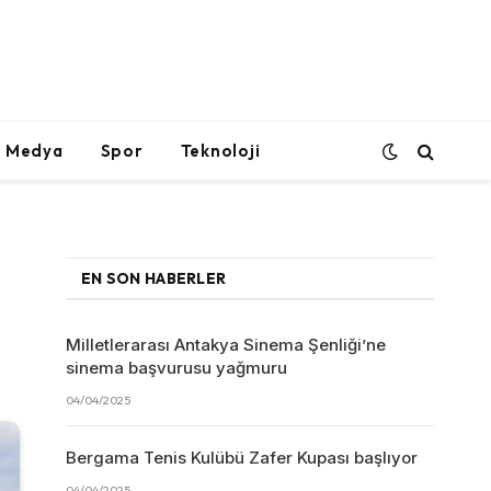
l Medya
Spor
Teknoloji
EN SON HABERLER
Milletlerarası Antakya Sinema Şenliği’ne
sinema başvurusu yağmuru
04/04/2025
Bergama Tenis Kulübü Zafer Kupası başlıyor
04/04/2025