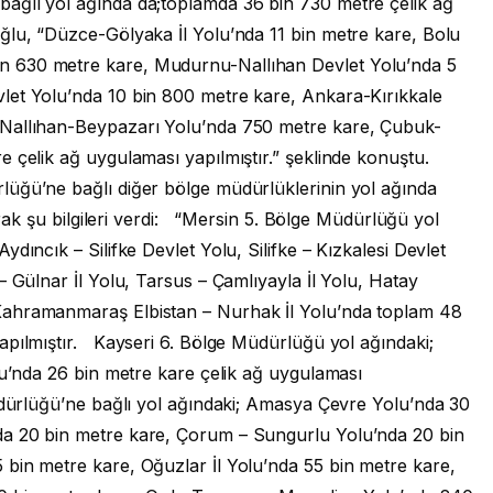
ağlı yol ağında da;toplamda 36 bin 730 metre çelik ağ
ğlu, “Düzce-Gölyaka İl Yolu’nda 11 bin metre kare, Bolu
 630 metre kare, Mudurnu-Nallıhan Devlet Yolu’nda 5
let Yolu’nda 10 bin 800 metre kare, Ankara-Kırıkkale
 Nallıhan-Beypazarı Yolu’nda 750 metre kare, Çubuk-
e çelik ağ uygulaması yapılmıştır.” şeklinde konuştu.
lüğü’ne bağlı diğer bölge müdürlüklerinin yol ağında
larak şu bilgileri verdi: “Mersin 5. Bölge Müdürlüğü yol
dıncık – Silifke Devlet Yolu, Silifke – Kızkalesi Devlet
– Gülnar İl Yolu, Tarsus – Çamlıyayla İl Yolu, Hatay
Kahramanmaraş Elbistan – Nurhak İl Yolu’nda toplam 48
apılmıştır. Kayseri 6. Bölge Müdürlüğü yol ağındaki;
lu’nda 26 bin metre kare çelik ağ uygulaması
dürlüğü’ne bağlı yol ağındaki; Amasya Çevre Yolu’nda 30
a 20 bin metre kare, Çorum – Sungurlu Yolu’nda 20 bin
bin metre kare, Oğuzlar İl Yolu’nda 55 bin metre kare,