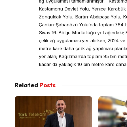
ağ uygulaması tamamlanmıştır. Kastamon
Kastamonu Devlet Yolu, Yenice-Karabük 
Zonguldak Yolu, Bartın-Abdipaşa Yolu, K
Çankırı-Şabanözü Yolu’nda toplam 764 bin
Sivas 16. Bölge Müdürlüğü yol ağındaki; 
çelik ağ uygulaması yer alırken, 2024 ve 2
metre kare daha çelik ağ yapılması plan
yer alan; Kağızman’da toplam 85 bin metr
kadar da yaklaşık 10 bin metre kare daha 
Related
Posts