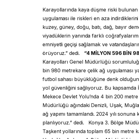
Karayollarında kaya düşme riski bulunan 
uygulaması ile riskleri en aza indirdikleri
kuzey, güney, doğu, batı, dağ, bayır deme
viyadüklerin yanında farklı coğrafyaları
emniyetli geçişi sağlamak ve vatandaşlarım
örüyoruz.” dedi.
“4 MİLYON 596 BİN 9
Karayolları Genel Müdürlüğü sorumluluğ
bin 980 metrekare çelik ağ uygulaması yap
futbol sahası büyüklüğüne denk olduğunu 
yol güvenliğini sağlıyoruz. Bu kapsamda 
Mekece Devlet Yolu’nda 4 bin 200 metre 
Müdürlüğü ağındaki Denizli, Uşak, Muğla,
ağ yapımı tamamlandı. 2024 yılı sonuna k
planlıyoruz.” dedi. Konya 3. Bölge Müd
Taşkent yollarında toplam 65 bin metre