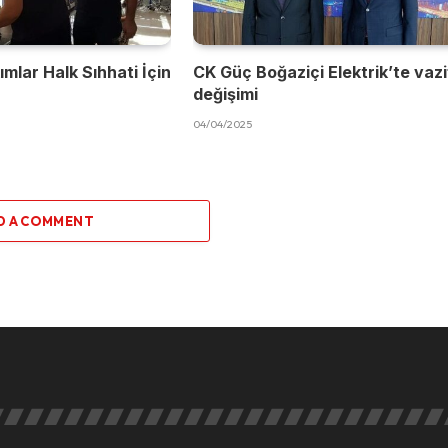
mlar Halk Sıhhati İçin
CK Güç Boğaziçi Elektrik’te vaz
değişimi
04/04/2025
D A COMMENT