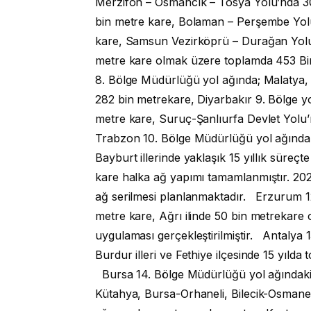
Merzifon – Osmancık – Tosya Yolu’nda 3
bin metre kare, Bolaman – Perşembe Yolu’
kare, Samsun Vezirköprü – Durağan Yolu’
metre kare olmak üzere toplamda 453 Bin
8. Bölge Müdürlüğü yol ağında; Malatya, El
282 bin metrekare, Diyarbakır 9. Bölge y
metre kare, Suruç-Şanlıurfa Devlet Yolu’
Trabzon 10. Bölge Müdürlüğü yol ağındak
Bayburt illerinde yaklaşık 15 yıllık süreç
kare halka ağ yapımı tamamlanmıştır. 202
ağ serilmesi planlanmaktadır. Erzurum 1
metre kare, Ağrı ilinde 50 bin metrekare
uygulaması gerçekleştirilmiştir. Antalya 
Burdur illeri ve Fethiye ilçesinde 15 yıld
Bursa 14. Bölge Müdürlüğü yol ağındaki;
Kütahya, Bursa-Orhaneli, Bilecik-Osmanel