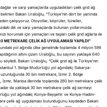
dağlar ve sarp yamaçlarda uyguladıkları çelik grid ağ
ni belirten Bakan Uraloğlu, “Türkiye’nin dört bir yanında
den çalışıyoruz. Otoyollar, köprüler, tüneller,
mızdaki dik ve sarp yamaçlarda bulunan yollarımızda
ızı korumak için yamaçları ve taşları çelik grid ağlarla ile
80 METREKARE ÇELİK AĞ UYGULAMASI YAPILDI”
undaki yol ağında ülke genelinde toplamda 4 milyon 596
ıldığının altını çizen Uraloğlu, bu sayının yaklaşık 640
söyledi. Bakan Uraloğlu, “Çelik grid ağ ile Türkiye’nin
İstanbul 1. Bölge Müdürlüğü yol ağındaki; Sakarya-
uzunluğunda 30 bin metrekare, İzmir 2. Bölge
 İzmir, Manisa illerinde toplamda 260 bin metrekare çelik
adar da yaklaşık 30 bin metrekare çelik ağ sermeyi
ürlüğü yol ağındaki; Konya-Beyşehir ve Konya-Hadim-
 kare çelik ağ uygulaması bulunduğunu kaydeden Bakan