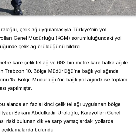
raloğlu, çelik ağ uygulamasıyla Türkiye’nin yol
arayolları Genel Müdürlüğü (KGM) sorumluluğundaki yol
üğünde çelik ağ örüldüğünü bildirdi.
etre kare çelik tel ağ ve 693 bin metre kare halka ağ ile
ıkan Trabzon 10. Bölge Müdürlüğü’ne bağlı yol ağında
onu 15. Bölge Müdürlüğü’ne bağlı yol ağında ise toplam
ı yapılmıştır.
 alanda en fazla ikinci çelik tel ağı uygulanan bölge
 Altyapı Bakanı Abdulkadir Uraloğlu, Karayolları Genel
 riski bulunan dik ve sarp yamaçlardaki yollarda
a açıklamalarda bulundu.