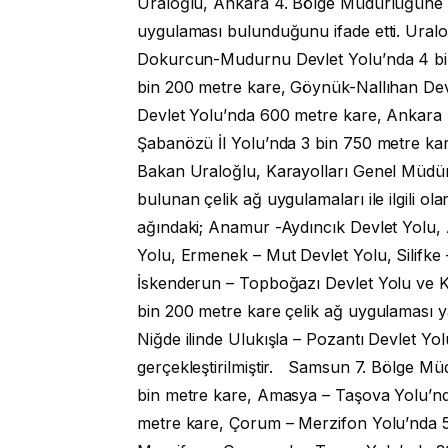
Uraloğlu, Ankara 4. Bölge Müdürlüğüne b
uygulaması bulunduğunu ifade etti. Uralo
Dokurcun-Mudurnu Devlet Yolu’nda 4 bin
bin 200 metre kare, Göynük-Nallıhan Dev
Devlet Yolu’nda 600 metre kare, Ankara
Şabanözü İl Yolu’nda 3 bin 750 metre kar
Bakan Uraloğlu, Karayolları Genel Müdür
bulunan çelik ağ uygulamaları ile ilgili o
ağındaki; Anamur -Aydıncık Devlet Yolu, Ay
Yolu, Ermenek – Mut Devlet Yolu, Silifke 
İskenderun – Topboğazı Devlet Yolu ve 
bin 200 metre kare çelik ağ uygulaması y
Niğde ilinde Ulukışla – Pozantı Devlet Yo
gerçekleştirilmiştir. Samsun 7. Bölge Mü
bin metre kare, Amasya – Taşova Yolu’nd
metre kare, Çorum – Merzifon Yolu’nda 5 