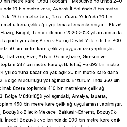
0 bin metre kare, Ordu Topçam – Mesudiye Yolu’nda 240
nda 10 bin metre kare, Aybastı İl Yolu’nda 8 bin metre
nda 15 bin metre kare, Tokat Çevre Yolu’nda 20 bin
 metre kare çelik ağ uygulaması tamamlanmıştır. Elazığ
azığ, Bingöl, Tunceli illerinde 2020-2023 yılları arasında
ol ağında yer alan; Birecik-Suruç Devlet Yolu’nda bin 800
nda 50 bin metre kare çelik ağ uygulaması yapılmıştır.
i; Trabzon, Rize, Artvin, Gümüşhane, Giresun ve
te toplam 587 bin metre kare çelik tel ağ ve 693 bin metre
4 yılı sonuna kadar da yaklaşık 20 bin metre kare daha
2. Bölge Müdürlüğü yol ağındaki; Erzurum ilinde 360 bin
 olmak üzere toplamda 410 bin metrekare çelik ağ
13. Bölge Müdürlüğü yol ağındaki; Antalya, Isparta,
a toplam 450 bin metre kare çelik ağ uygulaması yapılmıştır.
 Bozüyük-Bilecik-Mekece, Balıkesir-Edremit, Bozüyük-
i, İnegöl-Bozüyük yollarında da 290 bin metre kare çelik