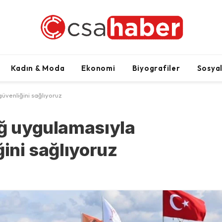
Kadın & Moda
Ekonomi
Biyografiler
Sosya
güvenliğini sağlıyoruz
ağ uygulamasıyla
ğini sağlıyoruz