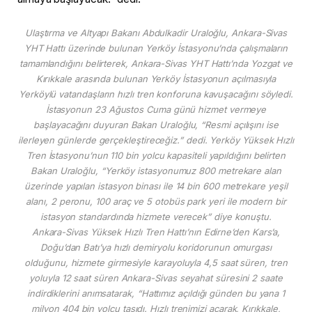
Ulaştırma ve Altyapı Bakanı Abdulkadir Uraloğlu, Ankara-Sivas
YHT Hattı üzerinde bulunan Yerköy İstasyonu’nda çalışmaların
tamamlandığını belirterek, Ankara-Sivas YHT Hattı’nda Yozgat ve
Kırıkkale arasında bulunan Yerköy İstasyonun açılmasıyla
Yerköylü vatandaşların hızlı tren konforuna kavuşacağını söyledi.
İstasyonun 23 Ağustos Cuma günü hizmet vermeye
başlayacağını duyuran Bakan Uraloğlu, “Resmi açılışını ise
ilerleyen günlerde gerçekleştireceğiz.” dedi. Yerköy Yüksek Hızlı
Tren İstasyonu’nun 110 bin yolcu kapasiteli yapıldığını belirten
Bakan Uraloğlu, “Yerköy istasyonumuz 800 metrekare alan
üzerinde yapılan istasyon binası ile 14 bin 600 metrekare yeşil
alanı, 2 peronu, 100 araç ve 5 otobüs park yeri ile modern bir
istasyon standardında hizmete verecek” diye konuştu.
Ankara-Sivas Yüksek Hızlı Tren Hattı’nın Edirne’den Kars’a,
Doğu’dan Batı’ya hızlı demiryolu koridorunun omurgası
olduğunu, hizmete girmesiyle karayoluyla 4,5 saat süren, tren
yoluyla 12 saat süren Ankara-Sivas seyahat süresini 2 saate
indirdiklerini anımsatarak, “Hattımız açıldığı günden bu yana 1
milyon 404 bin yolcu taşıdı. Hızlı trenimizi açarak, Kırıkkale,