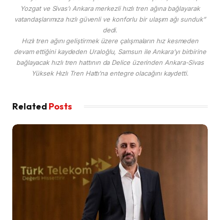
Yozgat ve Sivas’ı Ankara merkezli hızlı tren ağına bağlayarak
vatandaşlarımıza hızlı güvenli ve konforlu bir ulaşım ağı sunduk”
dedi.
Hızlı tren ağını geliştirmek üzere çalışmaların hız kesmeden
devam ettiğini kaydeden Uraloğlu, Samsun ile Ankara’yı birbirine
bağlayacak hızlı tren hattının da Delice üzerinden Ankara-Sivas
Yüksek Hızlı Tren Hattı’na entegre olacağını kaydetti.
Related
Posts