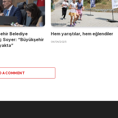
ehir Belediye
Hem yarıştılar, hem eğlendiler
ç Soyer: “Büyükşehir
04/04/2025
yakta”
D A COMMENT