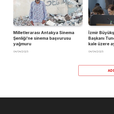
Milletlerarası Antakya Sinema
İzmir Büyükş
Şenliği’ne sinema başvurusu
Başkanı Tun
yağmuru
kale üzere a
04/04/2025
04/04/2025
AD