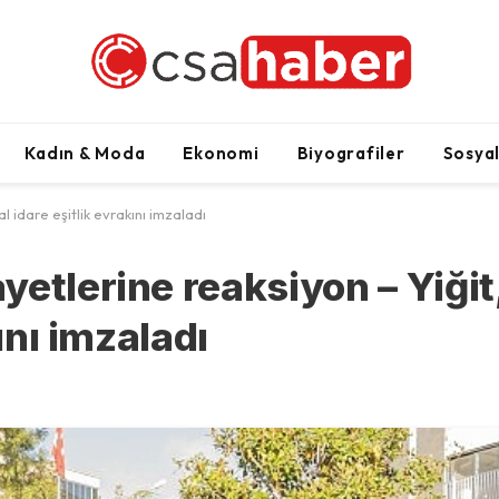
Kadın & Moda
Ekonomi
Biyografiler
Sosya
 idare eşitlik evrakını imzaladı
etlerine reaksiyon – Yiğit
ını imzaladı