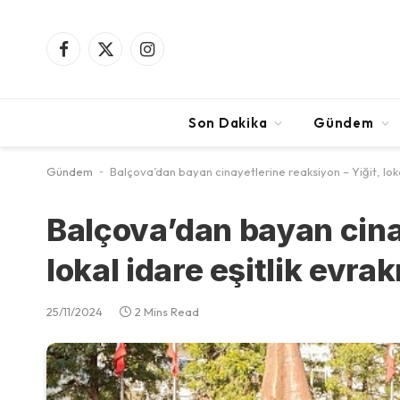
Facebook
X
Instagram
(Twitter)
Son Dakika
Gündem
Gündem
-
Balçova’dan bayan cinayetlerine reaksiyon – Yiğit, lokal
Balçova’dan bayan cinay
lokal idare eşitlik evrak
25/11/2024
2 Mins Read