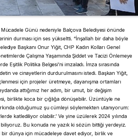
sı Mücadele Günü nedeniyle Balçova Belediyesi önünde
erinin durması için ses yükseltti. “İnşallah bir daha böyle
elediye Başkanı Onur Yiğit, CHP Kadın Kolları Genel
Yönetimlerde Çalışma Yaşamında Şiddet ve Tacizi Önlemeye
rde Eşitlik Politika Belgesi’ni imzaladı. İmza sırasında
ddetin ve cinayetlerin durdurulmasını istedi. Başkan Yiğit,
çlenmesi için projeler üretmeye, dayanışma ortamları
anda attığımız her adım, bir umut, bir değişim
si, birlikte koca bir çığlığa dönüşebilir. Üzüntüyle ne
arkında olduğumuz şu cümleyi söylemekten utanıyorum:
lerde katlediliyor olabilir.’ Ve yine üzülerek 2024 yılında
liyoruz. Bu konuda ne yazık ki sözün bittiği yerdeyiz.
l bir dünya için mücadeleye davet ediyor, birlik ve