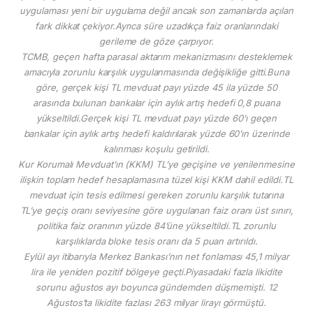
uygulaması yeni bir uygulama değil ancak son zamanlarda açılan
fark dikkat çekiyor.Ayrıca süre uzadıkça faiz oranlarındaki
gerileme de göze çarpıyor.
TCMB, geçen hafta parasal aktarım mekanizmasını desteklemek
amacıyla zorunlu karşılık uygulanmasında değişikliğe gitti.Buna
göre, gerçek kişi TL mevduat payı yüzde 45 ila yüzde 50
arasında bulunan bankalar için aylık artış hedefi 0,8 puana
yükseltildi.Gerçek kişi TL mevduat payı yüzde 60’ı geçen
bankalar için aylık artış hedefi kaldırılarak yüzde 60’ın üzerinde
kalınması koşulu getirildi.
Kur Korumalı Mevduat’ın (KKM) TL’ye geçişine ve yenilenmesine
ilişkin toplam hedef hesaplamasına tüzel kişi KKM dahil edildi.TL
mevduat için tesis edilmesi gereken zorunlu karşılık tutarına
TL’ye geçiş oranı seviyesine göre uygulanan faiz oranı üst sınırı,
politika faiz oranının yüzde 84’üne yükseltildi.TL zorunlu
karşılıklarda bloke tesis oranı da 5 puan artırıldı.
Eylül ayı itibarıyla Merkez Bankası’nın net fonlaması 45,1 milyar
lira ile yeniden pozitif bölgeye geçti.Piyasadaki fazla likidite
sorunu ağustos ayı boyunca gündemden düşmemişti. 12
Ağustos’ta likidite fazlası 263 milyar lirayı görmüştü.