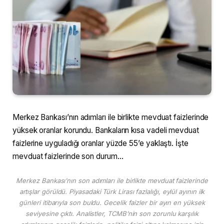
Merkez Bankası’nın adımları ile birlikte mevduat faizlerinde
yüksek oranlar korundu. Bankaların kısa vadeli mevduat
faizlerine uyguladığı oranlar yüzde 55’e yaklaştı. İşte
mevduat faizlerinde son durum…
Merkez Bankası’nın son adımları ile birlikte mevduat faizlerinde
artışlar görüldü. Piyasadaki Türk Lirası fazlalığı, eylül ayının ilk
günleri itibarıyla son buldu. Gecelik faizler bir ayın en yüksek
seviyesine çıktı. Analistler, TCMB’nin son zorunlu karşılık