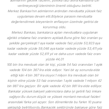
adımlarının gecelik faizlerin, politika faizi altına kalmasına izin
verilmeyeceği izleniminin önemli olduğunu belirtti.
Merkez Bankası’nın adımlarının ardından mevduatta yüksek faiz
uygulaması devam etti.Böylece parasını mevduatta
değerlendirmek isteyenlerin enflasyon üzerinde getirisi de
korunmuş oldu.
Merkez Bankası, bankalarca açılan mevduatlara uygulanan
ağırlıklı ortalama faiz oranlarını açıkladı.Buna göre faiz oranları şu
şekilde gerçekleşti:1 aya kadar vadede faiz yüzde 53,923 aya
kadar vadede yüzde 59,046 aya kadar vadede yüzde 53,411 yıla
kadar vadede yüzde 52,611 yıl ve daha uzun vadede faiz oranı
yüzde 44,01
100 bin lira mevduatı olan bir kişi, yüzde 54 faiz oranından 1 aylık
vadede 104 bin 367 lira elde ediyor. Yani bir ay sonunda elde
ettiği kârı 4 bin 367 lira oluyor.1 milyon lira mevduatı olan bir
kişinin eline yüzde 53 faiz oranından 1 aylık vadede 1 milyon 42
bin 987 lira geçiyor. Bir aylık vadede 42 bin 981 lira elde ediliyor.
Bankalar yüksek bakiyeli yatırımcılara daha iyi getirili faiz imkanı
sağlıyor.Bu durum düşük ve yüksek montanlı mevduat faizleri
arasındaki farka yol açıyor. Son dönemlerde bu farkın 10 puana
yaklaştığı belirtiliyordu.Bankacılık sektöründe bakiyeye göre faiz