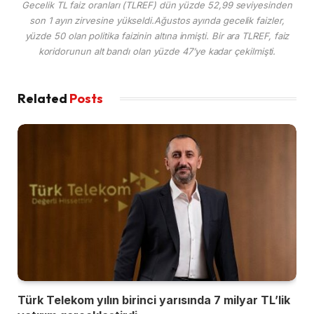
Gecelik TL faiz oranları (TLREF) dün yüzde 52,99 seviyesinden
son 1 ayın zirvesine yükseldi.Ağustos ayında gecelik faizler,
yüzde 50 olan politika faizinin altına inmişti. Bir ara TLREF, faiz
koridorunun alt bandı olan yüzde 47’ye kadar çekilmişti.
Related
Posts
Türk Telekom yılın birinci yarısında 7 milyar TL’lik