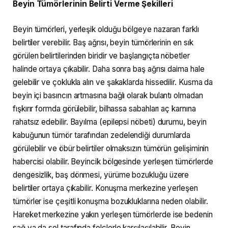
Beyin Tümörlerinin Belirti Verme Şekilleri
Beyin tümörleri, yerleşik olduğu bölgeye nazaran farklı
belirtiler verebilir. Baş ağrısı, beyin tümörlerinin en sık
görülen belirtilerinden biridir ve başlangıçta nöbetler
halinde ortaya çıkabilir. Daha sonra baş ağrısı daima hale
gelebilir ve çoklukla alın ve şakaklarda hissedilir. Kusma da
beyin içi basıncın artmasına bağlı olarak bulantı olmadan
fışkırır formda görülebilir, bilhassa sabahları aç karnına
rahatsız edebilir. Bayılma (epilepsi nöbeti) durumu, beyin
kabuğunun tümör tarafından zedelendiği durumlarda
görülebilir ve öbür belirtiler olmaksızın tümörün gelişiminin
habercisi olabilir. Beyincik bölgesinde yerleşen tümörlerde
dengesizlik, baş dönmesi, yürüme bozukluğu üzere
belirtiler ortaya çıkabilir. Konuşma merkezine yerleşen
tümörler ise çeşitli konuşma bozukluklarına neden olabilir.
Hareket merkezine yakın yerleşen tümörlerde ise bedenin
sağ ya da sol tarafında felçlerle karşılaşılabilir. Beyin