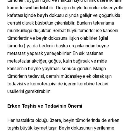
tümörleri, uygun huylu ve makûs huylu olmak üzere iki ana
kümede sınıflandırılabilir. Düzgün huylu tümörler ekseriyetle
kafatası içinde beyin dokusu dışında gelişir ve çoğunlukla
cerrahi olarak büsbütün çıkarılabilir. Bunların tekrarlama
mümkünlüğü düşüktür. Berbat huylu tümörler ise kanserli
tümörlerdir ve beyin dokusuna ilişkin olabilirler (glial
tümörler) ya da bedenin başka organlarından beyne
metastaz yaparak yerleşebilirler. En sık rastlanan
metastazlar akciğer, göğüs, kalın bağırsak ve mide
kanserinin beyne yayılması sonucu görülür. Malign
tümörlerin tedavisi, cerrahi müdahaleye ek olarak ışın
tedavisi ve kemoterapiyi de içeren kombine tedavi
usullerini gerektirebilir.
Erken Teşhis ve Tedavinin Önemi
Her hastalıkta olduğu üzere, beyin tümörlerinde de erken
teşhis büyük kıymet taşır. Beyin dokusunun yenilenme