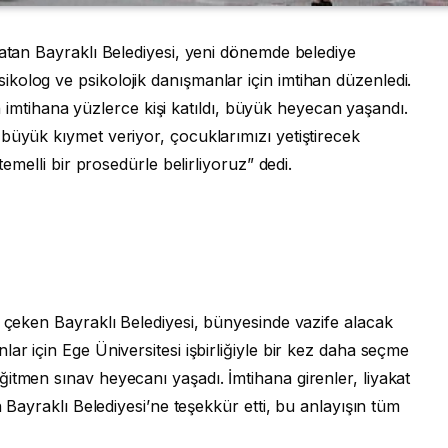
ratan Bayraklı Belediyesi, yeni dönemde belediye
kolog ve psikolojik danışmanlar için imtihan düzenledi.
len imtihana yüzlerce kişi katıldı, büyük heyecan yaşandı.
büyük kıymet veriyor, çocuklarımızı yetiştirecek
temelli bir prosedürle belirliyoruz” dedi.
t çeken Bayraklı Belediyesi, bünyesinde vazife alacak
ar için Ege Üniversitesi işbirliğiyle bir kez daha seçme
itmen sınav heyecanı yaşadı. İmtihana girenler, liyakat
n Bayraklı Belediyesi’ne teşekkür etti, bu anlayışın tüm