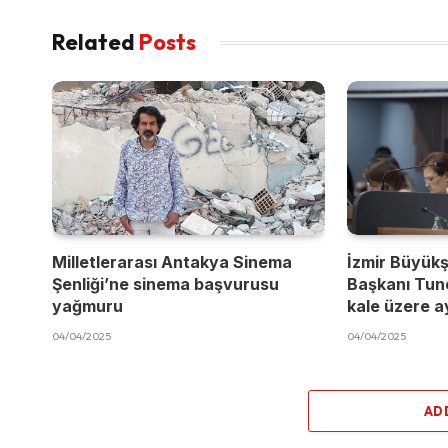
Related
Posts
Milletlerarası Antakya Sinema
İzmir Büyükş
Şenliği’ne sinema başvurusu
Başkanı Tun
yağmuru
kale üzere a
04/04/2025
04/04/2025
AD