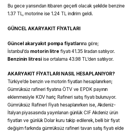
Bu gece yarısından itibaren geçerli olacak şekilde benzine
1.37 TL, motorine ise 1.24 TL indirim geldi.
GÜNCEL AKARYAKIT FİYATLARI
Güncel akaryakıt pompa fiyatları
na göre;
İstanbul’da
motorin litre
fiyatı 41.35 liradan satılıyor.
Benzinin litresi
ise ortalama 43.98 TL’den satılıyor.
AKARYAKIT FİYATLARI NASIL HESAPLANIYOR?
Türkiye’de benzin ve motorin fiyatları hesaplanırken;
Gümrüksüz rafineri fiyatına ÖTV ve EPDK payının
eklenmesiyle KDV hariç Rafineri satış fiyatı bulunuyor.
Gümrüksüz Rafineri Fiyatı hesaplanırken ise, Akdeniz-
İtalyan piyasasında yayınlanan günlük CIF Akdeniz ürün
fiyatları ve günlük Dolar kuru takip edilerek, belli bir fiyat
değişim farkında gümrüksüz rafineri tavan satış fiyatı elde