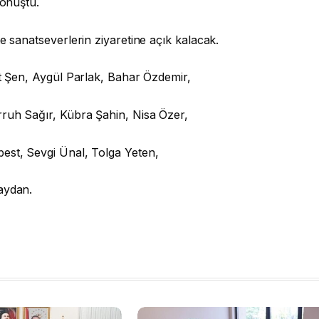
konuştu.
e sanatseverlerin ziyaretine açık kalacak.
it Şen, Aygül Parlak, Bahar Özdemir,
rruh Sağır, Kübra Şahin, Nisa Özer,
est, Sevgi Ünal, Tolga Yeten,
aydan.