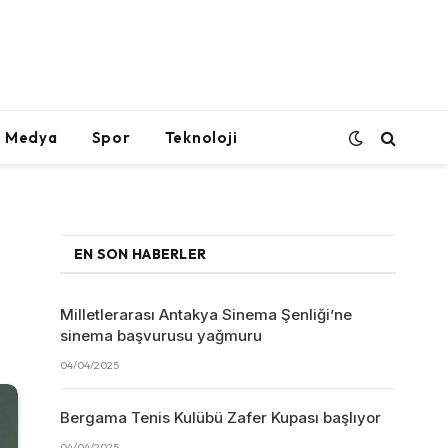
l Medya
Spor
Teknoloji
EN SON HABERLER
Milletlerarası Antakya Sinema Şenliği’ne
sinema başvurusu yağmuru
04/04/2025
Bergama Tenis Kulübü Zafer Kupası başlıyor
04/04/2025