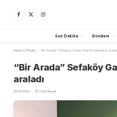
Facebook
X
Instagram
(Twitter)
Son Dakika
Gündem
Kadın & Moda
-
“Bir Arada” Sefaköy Galeri Küp’te kapılarını arala
“Bir Arada” Sefaköy Gal
araladı
25/11/2024
1 Min Read