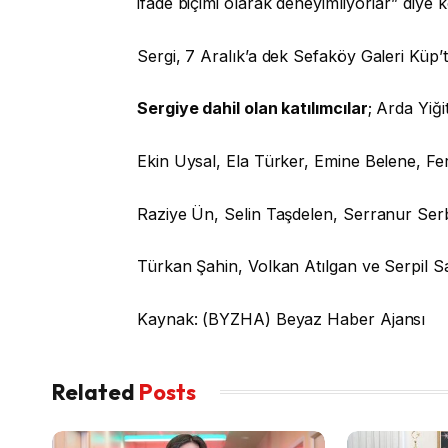
ifade biçimi olarak deneyimliyorlar” diye 
Sergi, 7 Aralık’a dek Sefaköy Galeri Küp’t
Sergiye dahil olan katılımcılar
; Arda Yiğ
Ekin Uysal, Ela Türker, Emine Belene, Fe
Raziye Ün, Selin Taşdelen, Serranur Serb
Türkan Şahin, Volkan Atılgan ve Serpil S
Kaynak: (BYZHA) Beyaz Haber Ajansı
Related
Posts