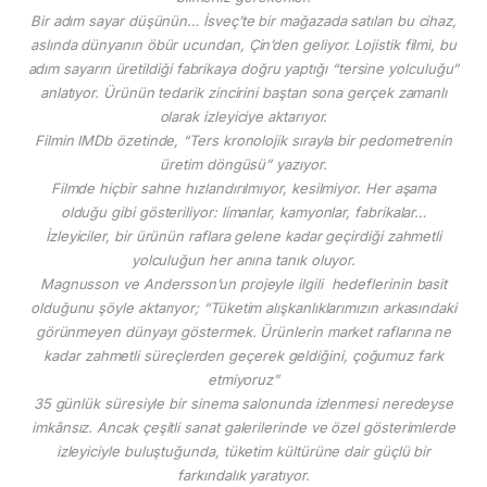
Bir adım sayar düşünün… İsveç’te bir mağazada satılan bu cihaz,
aslında dünyanın öbür ucundan, Çin’den geliyor. Lojistik filmi, bu
adım sayarın üretildiği fabrikaya doğru yaptığı “tersine yolculuğu”
anlatıyor. Ürünün tedarik zincirini baştan sona gerçek zamanlı
olarak izleyiciye aktarıyor.
Filmin IMDb özetinde, “Ters kronolojik sırayla bir pedometrenin
üretim döngüsü” yazıyor.
Filmde hiçbir sahne hızlandırılmıyor, kesilmiyor. Her aşama
olduğu gibi gösteriliyor: limanlar, kamyonlar, fabrikalar…
İzleyiciler, bir ürünün raflara gelene kadar geçirdiği zahmetli
yolculuğun her anına tanık oluyor.
Magnusson ve Andersson’un projeyle ilgili hedeflerinin basit
olduğunu şöyle aktarıyor; “Tüketim alışkanlıklarımızın arkasındaki
görünmeyen dünyayı göstermek. Ürünlerin market raflarına ne
kadar zahmetli süreçlerden geçerek geldiğini, çoğumuz fark
etmiyoruz”
35 günlük süresiyle bir sinema salonunda izlenmesi neredeyse
imkânsız. Ancak çeşitli sanat galerilerinde ve özel gösterimlerde
izleyiciyle buluştuğunda, tüketim kültürüne dair güçlü bir
farkındalık yaratıyor.