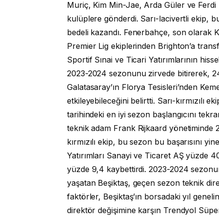
Muriç, Kim Min-Jae, Arda Güler ve Ferdi 
kulüplere gönderdi. Sarı-lacivertli ekip, 
bedeli kazandı. Fenerbahçe, son olarak K
Premier Lig ekiplerinden Brighton’a tran
Sportif Sınai ve Ticari Yatırımlarının hiss
2023-2024 sezonunu zirvede bitirerek, 24
Galatasaray’ın Florya Tesisleri’nden Keme
etkileyebileceğini belirtti. Sarı-kırmızılı
tarihindeki en iyi sezon başlangıcını tekra
teknik adam Frank Rijkaard yönetiminde 
kırmızılı ekip, bu sezon bu başarısını yine
Yatırımları Sanayi ve Ticaret AŞ yüzde 40
yüzde 9,4 kaybettirdi. 2023-2024 sezonund
yaşatan Beşiktaş, geçen sezon teknik dir
faktörler, Beşiktaş’ın borsadaki yıl genel
direktör değişimine karşın Trendyol Süper