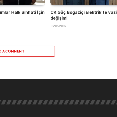
mlar Halk Sıhhati İçin
CK Güç Boğaziçi Elektrik’te vaz
değişimi
04/04/2025
D A COMMENT