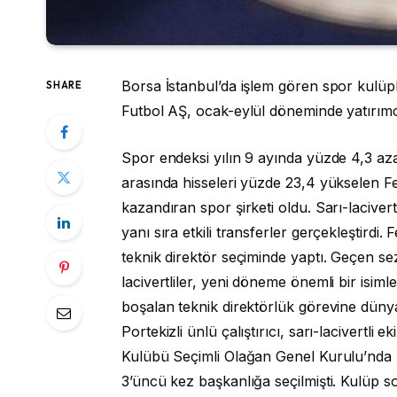
Borsa İstanbul’da işlem gören spor kulüp
SHARE
Futbol AŞ, ocak-eylül döneminde yatırımcı
Spor endeksi yılın 9 ayında yüzde 4,3 azal
arasında hisseleri yüzde 23,4 yükselen Fe
kazandıran spor şirketi oldu. Sarı-laciver
yanı sıra etkili transferler gerçekleştird
teknik direktör seçiminde yaptı. Geçen s
lacivertliler, yeni döneme önemli bir isiml
boşalan teknik direktörlük görevine dünyac
Portekizli ünlü çalıştırıcı, sarı-lacivertli
Kulübü Seçimli Olağan Genel Kurulu’nda 
3’üncü kez başkanlığa seçilmişti. Kulüp 