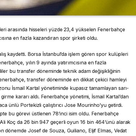
leri arasında hisseleri yüzde 23,4 yükselen Fenerbahçe
sına en fazla kazandıran spor şirketi oldu.
ış kaydetti. Borsa İstanbul’da işlem gören spor kulüpleri
nerbahçe, yılın 9 ayında yatırımcısına en fazla
tliler bu transfer döneminde teknik adam değişikliğinin
i. Fenerbahçe, transfer döneminde en dikkat çekici hamleyi
ezonu İsmail Kartal yönetiminde kupasız tamamlayan sarı-
e girme kararı aldı. Fenerbahçe yönetimi, İsmail Kartal’dan
a ünlü Portekizli çalıştırıcı Jose Mourinho’yu getirdi.
 ekipte bu görevi üstlenen 78’inci isim oldu. Fenerbahçe
Ali Koç da 26 bin 947 geçerli oyun 16 bin 464’ünü alarak
son dönemde Josef de Souza, Guiliano, Eljif Elmas, Vedat