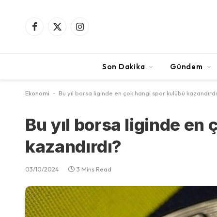
Facebook
X
Instagram
(Twitter)
Son Dakika
Gündem
Ekonomi
-
Bu yıl borsa liginde en çok hangi spor kulübü kazandırd
Bu yıl borsa liginde en
kazandırdı?
03/10/2024
3 Mins Read