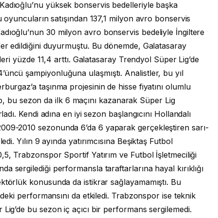
Kadıoğlu’nu yüksek bonservis bedelleriyle başka
bu oyuncuların satışından 137,1 milyon avro bonservis
adıoğlu’nun 30 milyon avro bonservis bedeliyle İngiltere
sfer edildiğini duyurmuştu. Bu dönemde, Galatasaray
eleri yüzde 11,4 arttı. Galatasaray Trendyol Süper Lig’de
’üncü şampiyonluğuna ulaşmıştı. Analistler, bu yıl
rburgaz’a taşınma projesinin de hisse fiyatını olumlu
 ekip, bu sezon da ilk 6 maçını kazanarak Süper Lig
rladı. Kendi adına en iyi sezon başlangıcını Hollandalı
2009-2010 sezonunda 6’da 6 yaparak gerçekleştiren sarı-
ledi. Yılın 9 ayında yatırımcısına Beşiktaş Futbol
,5, Trabzonspor Sportif Yatırım ve Futbol İşletmeciliği
a sergilediği performansla taraftarlarına hayal kırıklığı
ektörlük konusunda da istikrar sağlayamamıştı. Bu
indeki performansını da etkiledi. Trabzonspor ise teknik
 Lig’de bu sezon iç açıcı bir performans sergilemedi.