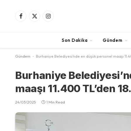
Facebook
X
Instagram
(Twitter)
Son Dakika
Gündem
Gündem
-
Burhaniye Belediyesi’nde en düşük personel maaşı 11.40
Burhaniye Belediyesi’n
maaşı 11.400 TL’den 18
24/03/2025
1 Min Read