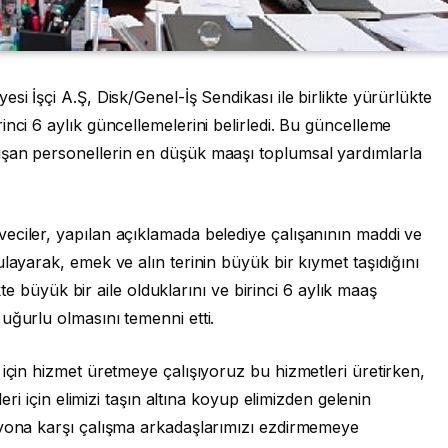
si İşçi A.Ş, Disk/Genel-İş Sendikası ile birlikte yürürlükte
nci 6 aylık güncellemelerini belirledi. Bu güncelleme
ışan personellerin en düşük maaşı toplumsal yardımlarla
eciler, yapılan açıklamada belediye çalışanının maddi ve
layarak, emek ve alın terinin büyük bir kıymet taşıdığını
ikte büyük bir aile olduklarını ve birinci 6 aylık maaş
uğurlu olmasını temenni etti.
 için hizmet üretmeye çalışıyoruz bu hizmetleri üretirken,
leri için elimizi taşın altına koyup elimizden gelenin
syona karşı çalışma arkadaşlarımızı ezdirmemeye