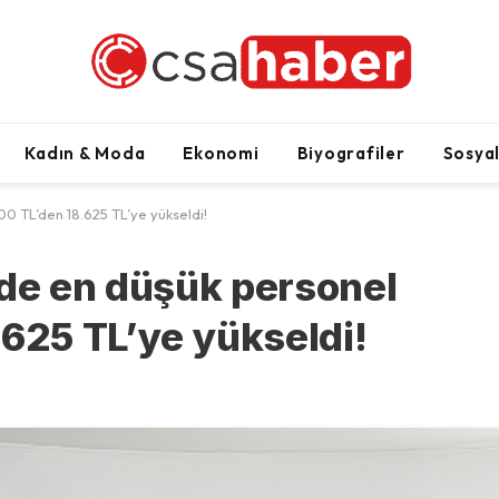
Kadın & Moda
Ekonomi
Biyografiler
Sosya
0 TL’den 18.625 TL’ye yükseldi!
de en düşük personel
.625 TL’ye yükseldi!