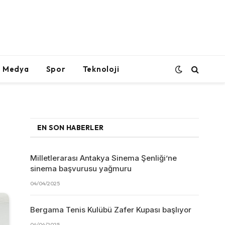
l Medya
Spor
Teknoloji
EN SON HABERLER
Milletlerarası Antakya Sinema Şenliği’ne
sinema başvurusu yağmuru
04/04/2025
Bergama Tenis Kulübü Zafer Kupası başlıyor
04/04/2025