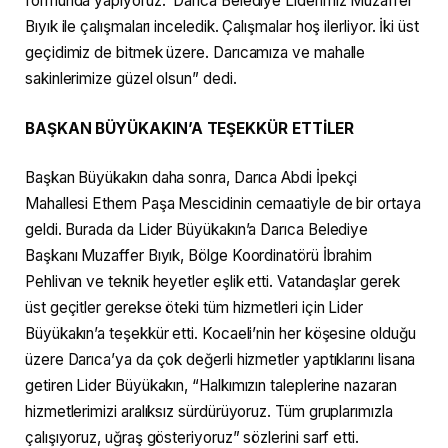
formunda yapıyoruz. Darıca Belediye Liderimiz Muzaffer
Bıyık ile çalışmaları inceledik. Çalışmalar hoş ilerliyor. İki üst
geçidimiz de bitmek üzere. Darıcamıza ve mahalle
sakinlerimize güzel olsun” dedi.
BAŞKAN BÜYÜKAKIN’A TEŞEKKÜR ETTİLER
Başkan Büyükakın daha sonra, Darıca Abdi İpekçi
Mahallesi Ethem Paşa Mescidinin cemaatiyle de bir ortaya
geldi. Burada da Lider Büyükakın’a Darıca Belediye
Başkanı Muzaffer Bıyık, Bölge Koordinatörü İbrahim
Pehlivan ve teknik heyetler eşlik etti. Vatandaşlar gerek
üst geçitler gerekse öteki tüm hizmetleri için Lider
Büyükakın’a teşekkür etti. Kocaeli’nin her köşesine olduğu
üzere Darıca’ya da çok değerli hizmetler yaptıklarını lisana
getiren Lider Büyükakın, “Halkımızın taleplerine nazaran
hizmetlerimizi aralıksız sürdürüyoruz. Tüm gruplarımızla
çalışıyoruz, uğraş gösteriyoruz” sözlerini sarf etti.