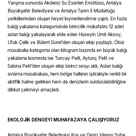
Yarışma sonunda Akdeniz Su Eserleri Enstitüsü, Antalya
Büyükşehir Belediyesi ve Antalya Tarım İl Müdürlüğü
yetkililerinden oluşan heyet kıymetlendirme yaptı.
En fazla
balığı yakalama kategorisinde birincilik mükafatını 12 adet
aslan balığı yakalayarak elde eden Hüseyin Ümit Aksoy,
Ufuk Çelik ve Bülent Gürel’den oluşan ekip paylaştı. Öbür
müsabaka kategorisi olan kilogram bazında en büyük balığı
yakalama kısmında ise Tuncay Pelit, Aytunç Pelit ve
Sabina Pelit’den oluşan ekip birinci sırayı aldı. Aslan balığı
avlama müsabakası, hem bölge halkının iştirakiyle renkli bir
aktiflik haline gelirken hem de denizlerin sürdürülebilirliğine
dikkat çekmeyi amaçladı.
EKOLOJİK DENGEYİ MUHAFAZAYA ÇALIŞIYORUZ
Antalya Büyükşehir Belediyesi Kıyı ve Deniz İdaresi Şube