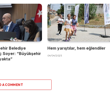
ehir Belediye
Hem yarıştılar, hem eğlendiler
ç Soyer: “Büyükşehir
04/04/2025
yakta”
D A COMMENT