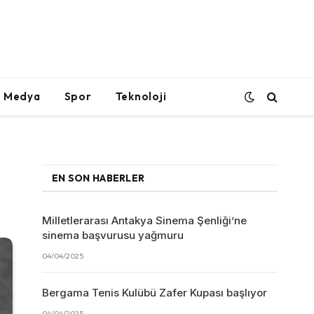
l Medya
Spor
Teknoloji
EN SON HABERLER
Milletlerarası Antakya Sinema Şenliği’ne
sinema başvurusu yağmuru
04/04/2025
Bergama Tenis Kulübü Zafer Kupası başlıyor
04/04/2025