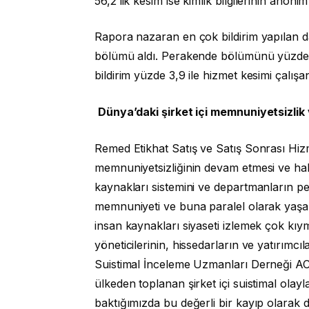
56,2’lik kesim ise kimlik bilgilerinin anoni
Rapora nazaran en çok bildirim yapılan da
bölümü aldı. Perakende bölümünü yüzde 12
bildirim yüzde 3,9 ile hizmet kesimi çalışan
Dünya’daki şirket içi memnuniyetsizlik 
Remed Etikhat Satış ve Satış Sonrası Hiz
memnuniyetsizliğinin devam etmesi ve hak
kaynakları sistemini ve departmanların pe
memnuniyeti ve buna paralel olarak yaşan
insan kaynakları siyaseti izlemek çok kıymet
yöneticilerinin, hissedarların ve yatırımcı
Suistimal İnceleme Uzmanları Derneği AC
ülkeden toplanan şirket içi suistimal olayl
baktığımızda bu değerli bir kayıp olarak d