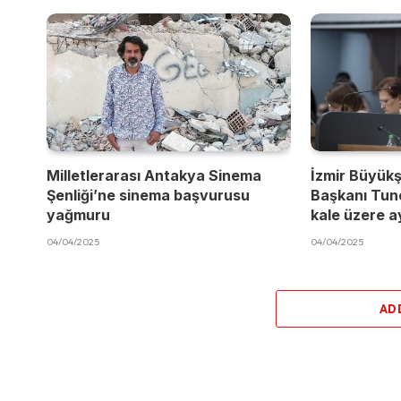
Milletlerarası Antakya Sinema
İzmir Büyükş
Şenliği’ne sinema başvurusu
Başkanı Tun
yağmuru
kale üzere a
04/04/2025
04/04/2025
AD