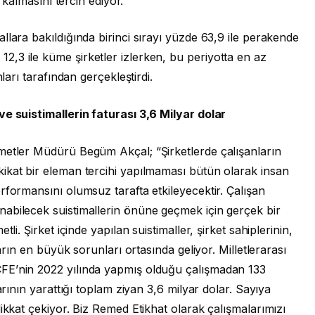
m kalmasını tercih ediyor.
llara bakıldığında birinci sırayı yüzde 63,9 ile perakende
,3 ile küme şirketler izlerken, bu periyotta en az
ları tarafından gerçekleştirdi.
ve suistimallerin faturası 3,6 Milyar dolar
metler Müdürü Begüm Akçal; “Şirketlerde çalışanların
ikat bir eleman tercihi yapılmaması bütün olarak insan
rformansını olumsuz tarafta etkileyecektir. Çalışan
abilecek suistimallerin önüne geçmek için gerçek bir
li. Şirket içinde yapılan suistimaller, şirket sahiplerinin,
ların en büyük sorunları ortasında geliyor. Milletlerarası
FE’nin 2022 yılında yapmış olduğu çalışmadan 133
arının yarattığı toplam ziyan 3,6 milyar dolar. Sayıya
ikkat çekiyor. Biz Remed Etikhat olarak çalışmalarımızı