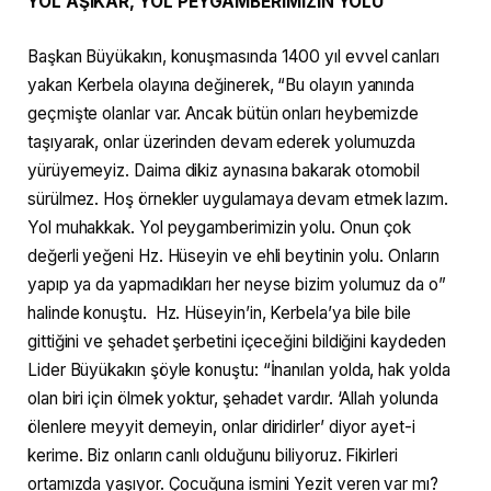
YOL AŞİKÂR, YOL PEYGAMBERİMİZİN YOLU
Başkan Büyükakın, konuşmasında 1400 yıl evvel canları
yakan Kerbela olayına değinerek, “Bu olayın yanında
geçmişte olanlar var. Ancak bütün onları heybemizde
taşıyarak, onlar üzerinden devam ederek yolumuzda
yürüyemeyiz. Daima dikiz aynasına bakarak otomobil
sürülmez. Hoş örnekler uygulamaya devam etmek lazım.
Yol muhakkak. Yol peygamberimizin yolu. Onun çok
değerli yeğeni Hz. Hüseyin ve ehli beytinin yolu. Onların
yapıp ya da yapmadıkları her neyse bizim yolumuz da o”
halinde konuştu. Hz. Hüseyin’in, Kerbela’ya bile bile
gittiğini ve şehadet şerbetini içeceğini bildiğini kaydeden
Lider Büyükakın şöyle konuştu: “İnanılan yolda, hak yolda
olan biri için ölmek yoktur, şehadet vardır. ‘Allah yolunda
ölenlere meyyit demeyin, onlar diridirler’ diyor ayet-i
kerime. Biz onların canlı olduğunu biliyoruz. Fikirleri
ortamızda yaşıyor. Çocuğuna ismini Yezit veren var mı?