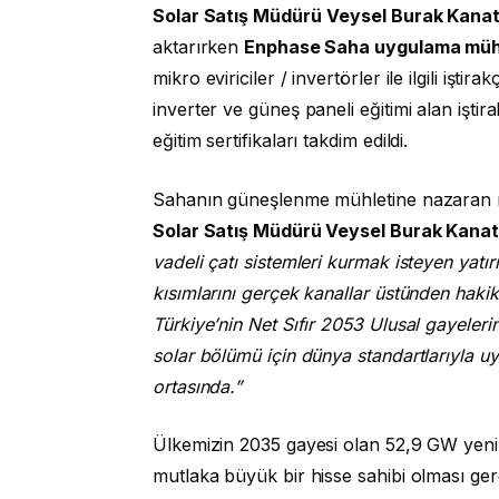
Solar Satış Müdürü
Veysel Burak Kana
aktarırken
Enphase Saha uygulama müh
mikro eviriciler / invertörler ile ilgili işti
inverter ve güneş paneli eğitimi alan iştira
eğitim sertifikaları takdim edildi.
Sahanın güneşlenme mühletine nazaran mo
Solar Satış Müdürü Veysel Burak Kana
vadeli çatı sistemleri kurmak isteyen yatı
kısımlarını gerçek kanallar üstünden haki
Türkiye’nin Net Sıfır 2053 Ulusal gayeler
solar bölümü için dünya standartlarıyla u
ortasında.”
Ülkemizin 2035 gayesi olan 52,9 GW yenil
mutlaka büyük bir hisse sahibi olması gere