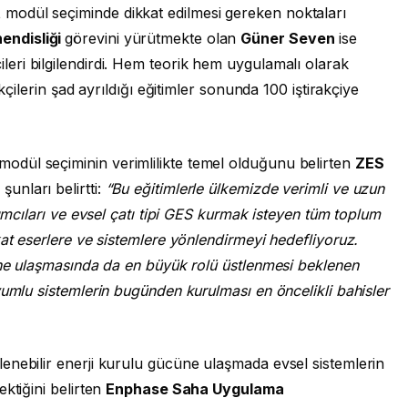
t
modül seçiminde dikkat edilmesi gereken noktaları
endisliği
görevini yürütmekte olan
Güner Seven
ise
rakçileri bilgilendirdi. Hem teorik hem uygulamalı olarak
kçilerin şad ayrıldığı eğitimler sonunda 100 iştirakçiye
dül seçiminin verimlilikte temel olduğunu belirten
ZES
t
şunları belirtti:
“Bu eğitimlerle ülkemizde verimli ve uzun
rımcıları ve evsel çatı tipi GES kurmak isteyen tüm toplum
kat eserlere ve sistemlere yönlendirmeyi hedefliyoruz.
ine ulaşmasında da en büyük rolü üstlenmesi beklenen
yumlu sistemlerin bugünden kurulması en öncelikli bahisler
enebilir enerji kurulu gücüne ulaşmada evsel sistemlerin
ktiğini belirten
Enphase Saha Uygulama