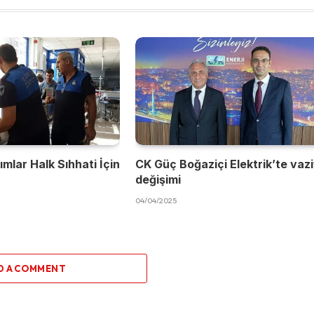
mlar Halk Sıhhati İçin
CK Güç Boğaziçi Elektrik’te vaz
değişimi
04/04/2025
D A COMMENT