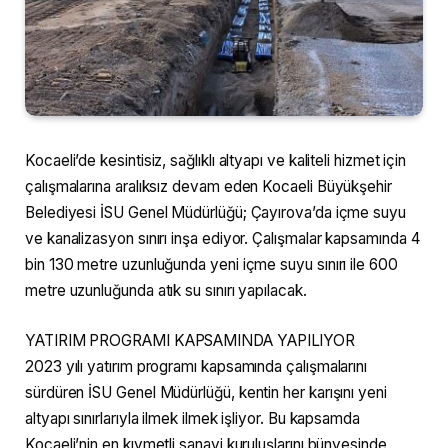
Kocaeli’de kesintisiz, sağlıklı altyapı ve kaliteli hizmet için
çalışmalarına aralıksız devam eden Kocaeli Büyükşehir
Belediyesi İSU Genel Müdürlüğü; Çayırova’da içme suyu
ve kanalizasyon sınırı inşa ediyor. Çalışmalar kapsamında 4
bin 130 metre uzunluğunda yeni içme suyu sınırı ile 600
metre uzunluğunda atık su sınırı yapılacak.
YATIRIM PROGRAMI KAPSAMINDA YAPILIYOR
2023 yılı yatırım programı kapsamında çalışmalarını
sürdüren İSU Genel Müdürlüğü, kentin her karışını yeni
altyapı sınırlarıyla ilmek ilmek işliyor. Bu kapsamda
Kocaeli’nin en kıymetli sanayi kuruluşlarını bünyesinde