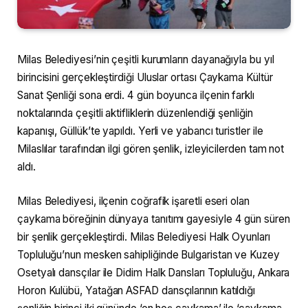
Milas Belediyesi’nin çeşitli kurumların dayanağıyla bu yıl
birincisini gerçekleştirdiği Uluslar ortası Çaykama Kültür
Sanat Şenliği sona erdi. 4 gün boyunca ilçenin farklı
noktalarında çeşitli aktifliklerin düzenlendiği şenliğin
kapanışı, Güllük’te yapıldı. Yerli ve yabancı turistler ile
Milaslılar tarafından ilgi gören şenlik, izleyicilerden tam not
aldı.
Milas Belediyesi, ilçenin coğrafik işaretli eseri olan
çaykama böreğinin dünyaya tanıtımı gayesiyle 4 gün süren
bir şenlik gerçekleştirdi. Milas Belediyesi Halk Oyunları
Topluluğu’nun mesken sahipliğinde Bulgaristan ve Kuzey
Osetyalı dansçılar ile Didim Halk Dansları Topluluğu, Ankara
Horon Kulübü, Yatağan ASFAD dansçılarının katıldığı