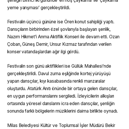
şenliğin birinci iki gününde ‘en hoş çaykama’ ile ‘çaykama
yeme yarışması’ gerçekleştirildi.
Festivalin üçüncü gününe ise Ören konut sahipliği yaptı.
Dansçıların birbirinden özel şovlarıyla başlayan şenlik,
Nazım Hikmet’i Anma Aktiflik Konseri ile devam etti. Ozan
Çoban, Güneş Demir, Unsur Kızmaz tarafından verilen
konser vatandaşlardan ağır ilgi gördü.
Festivalin son günü aktiflikleri ise Güllük Mahallesi’nde
gerçekleştirildi. Davul zurna eşliğinde kortej yürüyüşü
yapan dansçılar, kıyı kasabasında renkli manzaralar
oluşturdu. Atatürk Anıtı önünde bir ortaya gelen dansçılar,
en uygun performanslarını sergiledi. İzleyicilerin alkışları
ortasında yöresel danslarını icra eden dansçılar, şenliğin
sonunda farklı bölgelerin müziklerini daima birlikte oynadı.
Milas Belediyesi Kültür ve Toplumsal İşler Müdürü Bekir