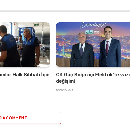
mlar Halk Sıhhati İçin
CK Güç Boğaziçi Elektrik’te vaz
değişimi
04/04/2025
D A COMMENT