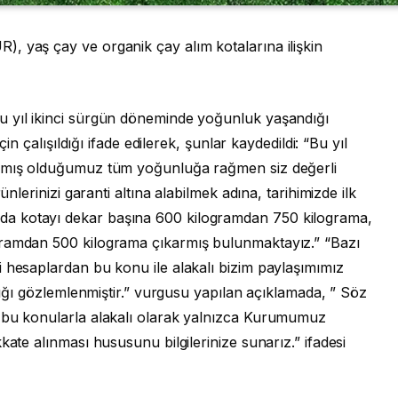
, yaş çay ve organik çay alım kotalarına ilişkin
u yıl ikinci sürgün döneminde yoğunluk yaşandığı
çin çalışıldığı ifade edilerek, şunlar kaydedildi: “Bu yıl
şamış olduğumuz tüm yoğunluğa rağmen siz değerli
ünlerinizi garanti altına alabilmek adına, tarihimizde ilk
a kotayı dekar başına 600 kilogramdan 750 kilograma,
gramdan 500 kilograma çıkarmış bulunmaktayız.” “Bazı
 hesaplardan bu konu ile alakalı bizim paylaşımımız
ldığı gözlemlenmiştir.” vurgusu yapılan açıklamada, ” Söz
e bu konularla alakalı olarak yalnızca Kurumumuz
kate alınması hususunu bilgilerinize sunarız.” ifadesi