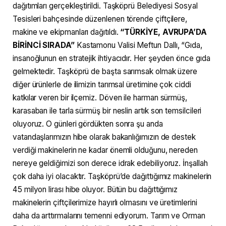
dağıtımları gerçekleştirildi. Taşköprü Belediyesi Sosyal
Tesisleri bahçesinde düzenlenen törende çiftçilere,
makine ve ekipmanları dağıtıldı.
“TÜRKİYE, AVRUPA’DA
BİRİNCİ SIRADA”
Kastamonu Valisi Meftun Dallı, “Gıda,
insanoğlunun en stratejik ihtiyacıdır. Her şeyden önce gıda
gelmektedir. Taşköprü de başta sarımsak olmak üzere
diğer ürünlerle de ilimizin tarımsal üretimine çok ciddi
katkılar veren bir ilçemiz. Döven ile harman sürmüş,
karasaban ile tarla sürmüş bir neslin artık son temsilcileri
oluyoruz. O günleri gördükten sonra şu anda
vatandaşlarımızın hibe olarak bakanlığımızın de destek
verdiği makinelerin ne kadar önemli olduğunu, nereden
nereye geldiğimizi son derece idrak edebiliyoruz. İnşallah
çok daha iyi olacaktır. Taşköprü’de dağıttığımız makinelerin
45 milyon lirası hibe oluyor. Bütün bu dağıttığımız
makinelerin çiftçilerimize hayırlı olmasını ve üretimlerini
daha da arttırmalarını temenni ediyorum. Tarım ve Orman