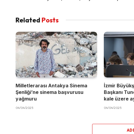
Related
Posts
Milletlerarası Antakya Sinema
İzmir Büyükş
Şenliği’ne sinema başvurusu
Başkanı Tun
yağmuru
kale üzere a
04/04/2025
04/04/2025
AD