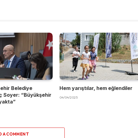
ehir Belediye
Hem yarıştılar, hem eğlendiler
ç Soyer: “Büyükşehir
04/04/2025
yakta”
D A COMMENT