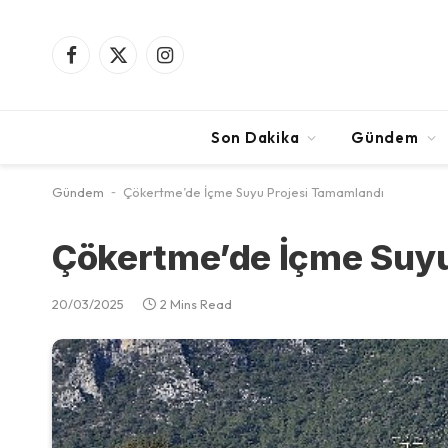
Facebook
X
Instagram
(Twitter)
Son Dakika
Gündem
Gündem
-
Çökertme’de İçme Suyu Projesi Tamamlandı
Çökertme’de İçme Suyu
20/03/2025
2 Mins Read